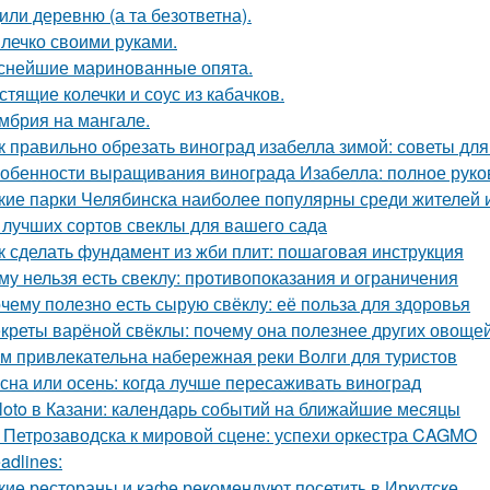
или деревню (а та безответна).
лечко своими руками.
снейшие маринованные опята.
стящие колечки и соус из кабачков.
мбрия на мангале.
к правильно обрезать виноград изабелла зимой: советы д
обенности выращивания винограда Изабелла: полное руко
кие парки Челябинска наиболее популярны среди жителей и
 лучших сортов свеклы для вашего сада
к сделать фундамент из жби плит: пошаговая инструкция
му нельзя есть свеклу: противопоказания и ограничения
чему полезно есть сырую свёклу: её польза для здоровья
креты варёной свёклы: почему она полезнее других овоще
м привлекательна набережная реки Волги для туристов
сна или осень: когда лучше пересаживать виноград
loto в Казани: календарь событий на ближайшие месяцы
 Петрозаводска к мировой сцене: успехи оркестра CAGMO
adlines:
кие рестораны и кафе рекомендуют посетить в Иркутске