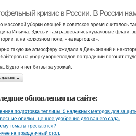
тофельный кризис в России. В России на
о массовой уборки овощей в советское время считалось та
щина Ильича. Здесь и там развевались кумачовые флаги, зв
итории, а на колхозном поле, «на картошке».
рно такую же атмосферу ожидали в День знаний и некоторы
рбайтеров на уборку корнеплодов по традиции погонят студ
а. Будто и нет битвы за урожай.
ь дальше →
ледние обновления на сайте:
енняя подготовка теплицы: 5 надежных методов для защит
весные опилки - ценное удобрение для вашего сада.
ему томаты трескаются?
ячее на праздничный стол.