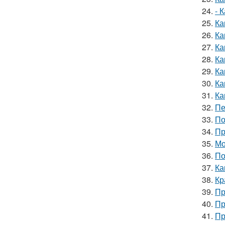
24.
- 
25.
Ка
26.
Ка
27.
Ка
28.
Ка
29.
Ка
30.
Ка
31.
Ка
32.
Пе
33.
По
34.
Пр
35.
Мо
36.
По
37.
Ка
38.
Кр
39.
Пр
40.
Пр
41.
Пр