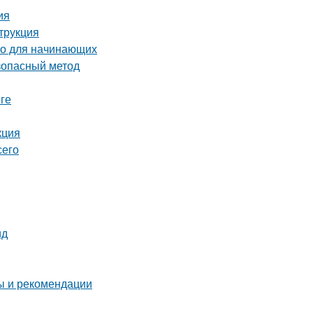
ия
трукция
во для начинающих
езопасный метод
ге
кция
сего
ид
ты и рекомендации