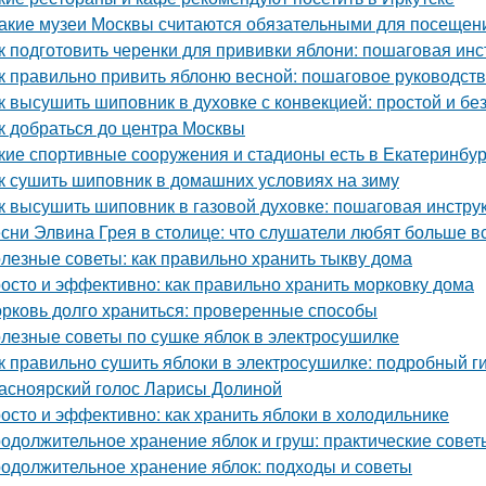
Какие музеи Москвы считаются обязательными для посещен
к подготовить черенки для прививки яблони: пошаговая инс
к правильно привить яблоню весной: пошаговое руководст
к высушить шиповник в духовке с конвекцией: простой и б
к добраться до центра Москвы
кие спортивные сооружения и стадионы есть в Екатеринбур
к сушить шиповник в домашних условиях на зиму
к высушить шиповник в газовой духовке: пошаговая инстру
сни Элвина Грея в столице: что слушатели любят больше в
лезные советы: как правильно хранить тыкву дома
осто и эффективно: как правильно хранить морковку дома
рковь долго храниться: проверенные способы
лезные советы по сушке яблок в электросушилке
к правильно сушить яблоки в электросушилке: подробный г
асноярский голос Ларисы Долиной
осто и эффективно: как хранить яблоки в холодильнике
одолжительное хранение яблок и груш: практические сове
одолжительное хранение яблок: подходы и советы