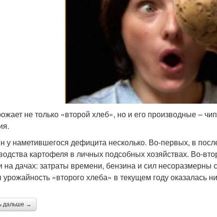
ожает не только «второй хлеб», но и его производные – ч
ия.
н у наметившегося дефицита несколько. Во-первых, в пос
водства картофеля в личных подсобных хозяйствах. Во-вто
и на дачах: затраты времени, бензина и сил несоразмерны с
 урожайность «второго хлеба» в текущем году оказалась н
ь дальше →