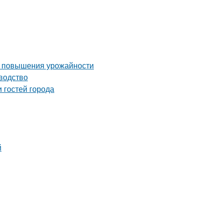
ля повышения урожайности
водство
 гостей города
й