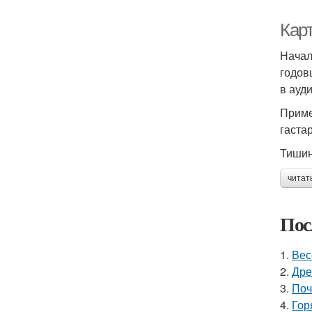
Кар
Начал
годов
в ауд
Приме
гаста
Тишин
читат
Пос
1.
Вес
2.
Дре
3.
Поч
4.
Гор