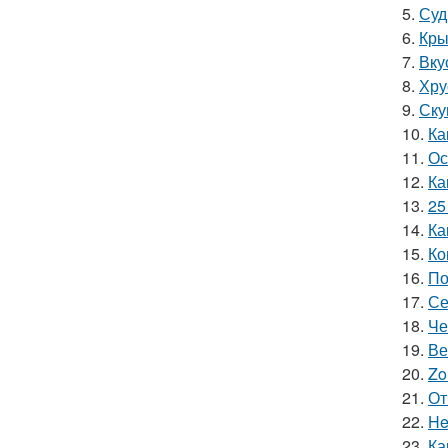
5.
Суд
6.
Кры
7.
Вку
8.
Хру
9.
Ску
10.
Ка
11.
Ос
12.
Ка
13.
25
14.
Ка
15.
Ко
16.
По
17.
Се
18.
Че
19.
Ве
20.
Zo
21.
От
22.
He
23.
Ка