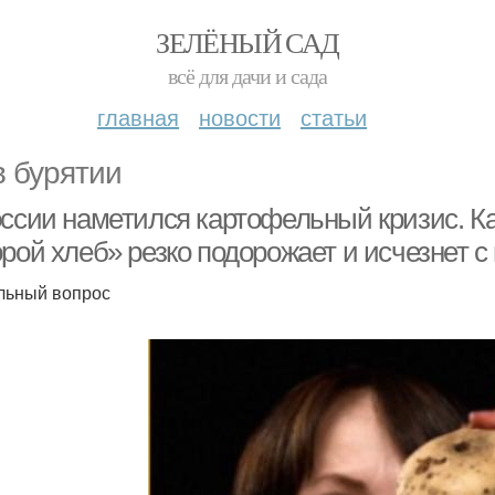
ЗЕЛЁНЫЙ САД
всё для дачи и сада
главная
новости
статьи
в бурятии
оссии наметился картофельный кризис. К
рой хлеб» резко подорожает и исчезнет с
льный вопрос