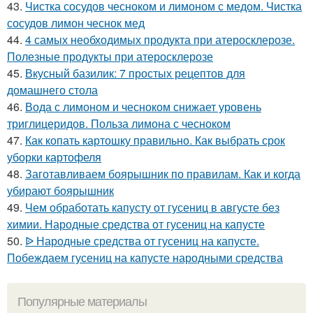
43.
Чистка сосудов чесноком и лимоном с медом. Чистка
сосудов лимон чеснок мед
44.
4 самых необходимых продукта при атеросклерозе.
Полезные продукты при атеросклерозе
45.
Вкусный базилик: 7 простых рецептов для
домашнего стола
46.
Вода с лимоном и чесноком снижает уровень
триглицеридов. Польза лимона с чесноком
47.
Как копать картошку правильно. Как выбрать срок
уборки картофеля
48.
Заготавливаем боярышник по правилам. Как и когда
убирают боярышник
49.
Чем обработать капусту от гусениц в августе без
химии. Народные средства от гусениц на капусте
50.
ᐉ Народные средства от гусениц на капусте.
Побеждаем гусениц на капусте народными средства
Популярные материалы