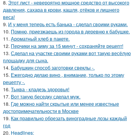
8.
Этот лист - невероятно мощное средство от высокого
давления, сахара в крови, кашля, отёков и лишнего
веса!
9.
И у меня теперь есть банька - сделал своими руками.
10.
Помню, приезжаешь из города в деревню к бабушке.
11.
Ароматный хлеб в пакете.
12.
Перчики на зиму за 15 минут - сохраняйте рецепт!
13.
Сделал на участке своими руками вот такую весёлую
площадку для сына.
14.
Бабушкин способ заготовки свеклы -.
15.
Ежегодно делаю вино , внимание, только по этому
рецепту -.
16.
Тыква - кладезь здоровья!
17.
Вот такую беседку сделал муж.
18.
Где можно найти скрытые или менее известные
достопримечательности в Москве
19.
Как правильно обрезать виноградные лозы каждый
год
20.
Headlines: