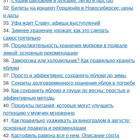
31.
Сушим шиповник в духовке: легко и быстро
32.
Билеты на концерт Горшенёв в Новосибирске: цены
и даты
33.
Уфа ждет Славу: афиша выступлений
34.
Зимнее хранение урожая: как это сделать
самостоятельно
35.
Продолжительность хранения моркови в подвале
зимой: основные рекомендации
36.
Заморозка или холодильник? Как правильно хранить
яблоки
37.
Просто и эффективно: сохранить яблоки до зимы
38.
Секреты долговременного хранения яблок в погребе
39.
Как сохранить яблоки и груши до весны: простые и
эффективные методы
40.
Продукты питания, которые могут улучшить
потенцию у мужчин мгновенно
41.
Как правильно ухаживать за виноградом в августе:
основные правила и рекомендации
42.
Картофель рамона все о нем. Описание сорта