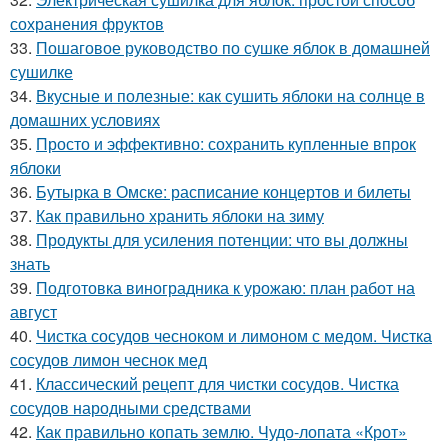
сохранения фруктов
33.
Пошаговое руководство по сушке яблок в домашней
сушилке
34.
Вкусные и полезные: как сушить яблоки на солнце в
домашних условиях
35.
Просто и эффективно: сохранить купленные впрок
яблоки
36.
Бутырка в Омске: расписание концертов и билеты
37.
Как правильно хранить яблоки на зиму
38.
Продукты для усиления потенции: что вы должны
знать
39.
Подготовка виноградника к урожаю: план работ на
август
40.
Чистка сосудов чесноком и лимоном с медом. Чистка
сосудов лимон чеснок мед
41.
Классический рецепт для чистки сосудов. Чистка
сосудов народными средствами
42.
Как правильно копать землю. Чудо-лопата «Крот»