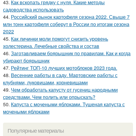
43.
Как вскопать грядку с нуля. Какие методы
садоводства использовать
44.
Российский рынок картофеля сезона 2022. Свыше 7
млн тонн картофеля соберут в России по итогам сезона
2022
45.
Как личинки моли помогут снизить уровень
холестерина. Лечебные свойства и состав
46.
Заготавливаем боярышник по правилам. Как и когда
убирают боярышник
47.
Рейтинг ТОП-10 лучших мотоблоков 2023 года.
48.
Весенние работы в саду. Мартовские работы с
клубнями, луковицами, корневищами
49.
Чем обработать капусту от гусениц народными
средствами. Чем полить или опрыскать?
50.
Капуста с мочеными яблоками. Тушеная капуста с
мочеными яблоками
Популярные материалы