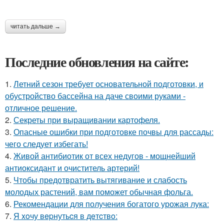
читать дальше →
Последние обновления на сайте:
1.
Летний сезон требует основательной подготовки, и
обустройство бассейна на даче своими руками -
отличное решение.
2.
Секреты при выращивании картофеля.
3.
Опасные ошибки при подготовке почвы для рассады:
чего следует избегать!
4.
Живой антибиотик от всех недугов - мощнейший
антиоксидант и очиститель артерий!
5.
Чтобы предотвратить вытягивание и слабость
молодых растений, вам поможет обычная фольга.
6.
Рекомендации для получения богатого урожая лука:
7.
Я xoчу вepнутьcя в дeтcтвo: