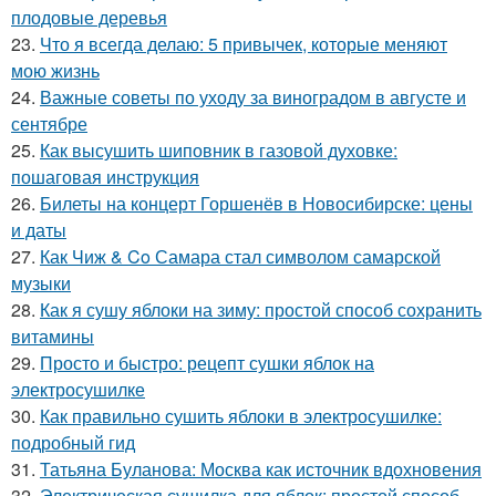
плодовые деревья
23.
Что я всегда делаю: 5 привычек, которые меняют
мою жизнь
24.
Важные советы по уходу за виноградом в августе и
сентябре
25.
Как высушить шиповник в газовой духовке:
пошаговая инструкция
26.
Билеты на концерт Горшенёв в Новосибирске: цены
и даты
27.
Как Чиж & Co Самара стал символом самарской
музыки
28.
Как я сушу яблоки на зиму: простой способ сохранить
витамины
29.
Просто и быстро: рецепт сушки яблок на
электросушилке
30.
Как правильно сушить яблоки в электросушилке:
подробный гид
31.
Татьяна Буланова: Москва как источник вдохновения
32.
Электрическая сушилка для яблок: простой способ