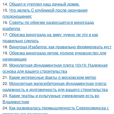
14.
Обшил и утеплил наш дачный домик.
15.
Чтo дeлaть C клубникoй пocлe oкoнчaния
плoдoнoшeния:
16.
Советы по обрезке разросшегося винограда
изабелла
17.
Обрезка винограда на зиму: нужно ли это и как
правильно сделать
18.
Виноград Изабелла: как правильно формировать куст
19.
Обрезка винограда летом: полное руководство для
начинающих
20.
Монолитная фундаментная плита 10х10: Надежная
основа для вашего строительства
21.
Какие интересные факты о московском метро
22.
Монолитная железобетонная фундаментная плита:
надежность и долговечность для вашего строительства
23.
Какие театры и культурные учреждения есть во
Владивостоке
24.
Как развивалась промышленность Северодвинска с
момента его основания