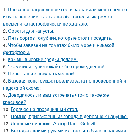
1.
Внезапно нагрянувшие гости заставили меня спешно
искать решение, так как на обстоятельный ремонт
времени катастрофически не хватало.
2.
Советы для капусты.
3.
Пять сортов голубики, которые стоит посадить.
4.
Чтобы завязей на томатах было море и никакой
фитофторы.
5.
Как мы высокие грядки делаем.
6.
"Заметили - уничтожайте без промедления!
7.
Перестаньте покупать чеснок!
8.
Базовая конструкция реализована по проверенной и
надежной схеме:
9.
Доводилось ли вам встречать что-то такое же
красивое?
10.
Горячее на праздничный стол.
11.
Помню, приезжаешь из города в деревню к бабушке.
12.
Ленивые пирожки. Автор Dani_Gotovit.
13.
Беседка своими руками их того, что было в наличии.