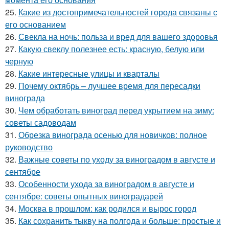
25.
Какие из достопримечательностей города связаны с
его основанием
26.
Свекла на ночь: польза и вред для вашего здоровья
27.
Какую свеклу полезнее есть: красную, белую или
черную
28.
Какие интересные улицы и кварталы
29.
Почему октябрь – лучшее время для пересадки
винограда
30.
Чем обработать виноград перед укрытием на зиму:
советы садоводам
31.
Обрезка винограда осенью для новичков: полное
руководство
32.
Важные советы по уходу за виноградом в августе и
сентябре
33.
Особенности ухода за виноградом в августе и
сентябре: советы опытных виноградарей
34.
Москва в прошлом: как родился и вырос город
35.
Как сохранить тыкву на полгода и больше: простые и