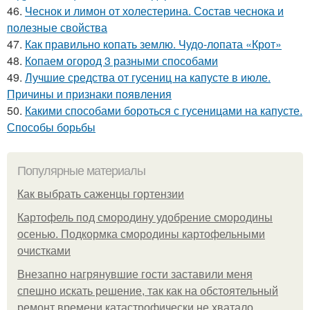
46.
Чеснок и лимон от холестерина. Состав чеснока и
полезные свойства
47.
Как правильно копать землю. Чудо-лопата «Крот»
48.
Копаем огород 3 разными способами
49.
Лучшие средства от гусениц на капусте в июле.
Причины и признаки появления
50.
Какими способами бороться с гусеницами на капусте.
Способы борьбы
Популярные материалы
Как выбрать саженцы гортензии
Картофель под смородину удобрение смородины
осенью. Подкормка смородины картофельными
очистками
Внезапно нагрянувшие гости заставили меня
спешно искать решение, так как на обстоятельный
ремонт времени катастрофически не хватало.