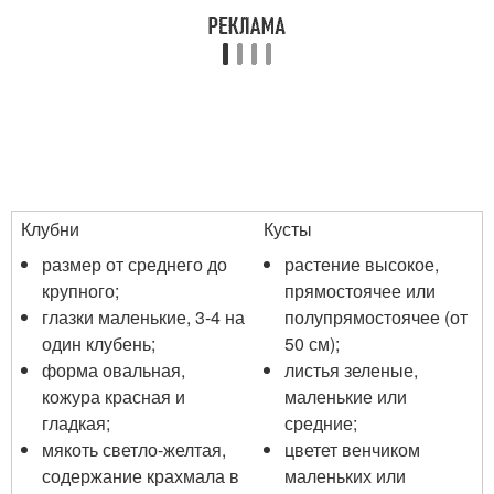
Клубни
Кусты
размер от среднего до
растение высокое,
крупного;
прямостоячее или
глазки маленькие, 3-4 на
полупрямостоячее (от
один клубень;
50 см);
форма овальная,
листья зеленые,
кожура красная и
маленькие или
гладкая;
средние;
мякоть светло-желтая,
цветет венчиком
содержание крахмала в
маленьких или