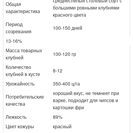
среднеспелый столовый сорт с
Общая
большими ровными клубнями
характеристика
красного цвета
Период
100-150 дней
созревания
13-16%
Масса товарных
100-120 гр
клубней
Количество
8-12
клубней в кусте
Урожайность
350-400 ц/га
хороший вкус, не темнеет при
Потребительские
варке, подходит для чипсов и
качества
картошки фри
Лежкость
89%
Цвет кожуры
красный