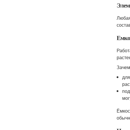
Элем
Любая
соста
Емко
Работ
расте
Зачем
для
рас
под
мог
Ёмкос
обычн