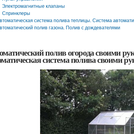
Электромагнитные клапаны
Спринклеры
втоматическая система полива теплицы. Система автомати
втоматический полив газона. Полив с дождевателями
оматический полив огорода своими рук
оматическая система полива своими р