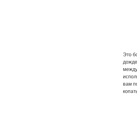
Это б
дожде
между
испол
вам п
копат