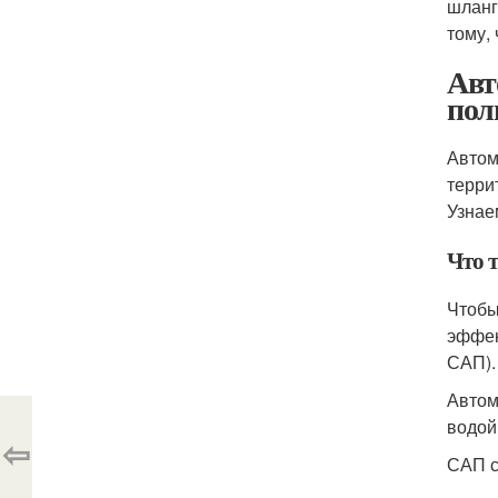
шланг
тому,
Авт
пол
Автом
терри
Узнае
Что 
Чтобы
эффек
САП).
Автом
водой
⇦
САП с