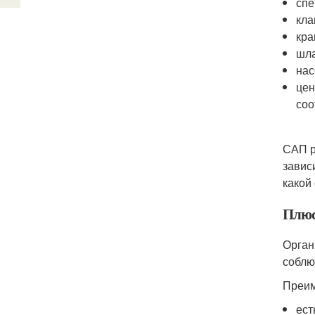
спе
кла
кра
шла
нас
цен
соо
САП р
завис
какой
Плюс
Орган
соблю
Преим
ест