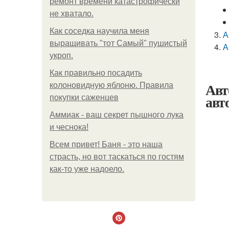
ремонт времени катастрофически
не хватало.
Как соседка научила меня
А
выращивать "тот Самый" пушистый
А
укроп.
Как правильно посадить
Авт
колоновидную яблоню. Правила
авт
покупки саженцев
Аммиак - ваш секрет пышного лука
и чеснока!
Всем привет! Баня - это наша
страсть, но вот таскаться по гостям
как-то уже надоело.