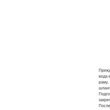
Прежд
вода 
раму,
шланг
Подго
закре
После