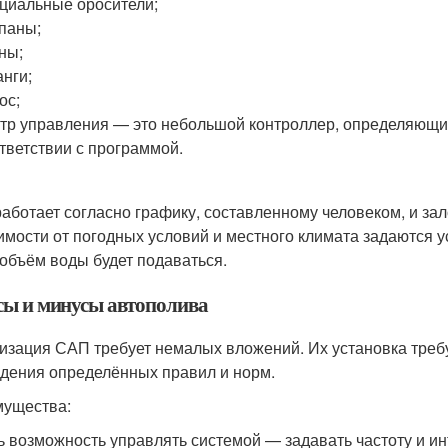
циальные оросители;
паны;
ны;
нги;
ос;
тр управления — это небольшой контроллер, определяющий
тветствии с программой.
аботает согласно графику, составленному человеком, и за
имости от погодных условий и местного климата задаются у
 объём воды будет подаваться.
ы и минусы автополива
изация САП требует немалых вложений. Их установка требу
дения определённых правил и норм.
ущества:
ь возможность управлять системой — задавать частоту и и