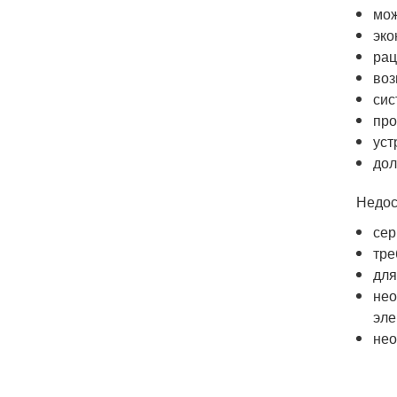
мож
эко
рац
воз
сис
про
уст
дол
Недос
сер
тре
для
нео
эле
нео