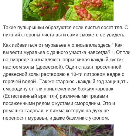
Такие пупырышки образуются если листья сосет тля. С
нижний стороны листа вы и сами сможете ее увидеть.
Как избавиться от муравьев я описывала здесь " Как
вывести муравьев с дачного участка навсегда? ". От тли
на смороде я избавляюсь опрыскивая каждый кустик
настоем золы (древесной). Один стакан просеянной
древесной золы растворяю в 10-ти литровом ведре с
горячей водой . Так же стараюсь каждый год защищать
смородину от тли привлечением божьих коровок
(Естественный враг тли) различными травами
посаженными рядом с кустами смородины. Это и
ромашка садовая, и пижма которую на духу не
переносят муравьи, и даже базилик с укропом.