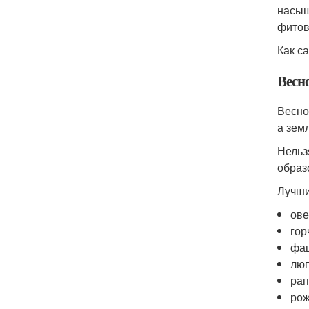
насыщ
фитов
Как с
Весн
Весно
а зем
Нельз
образ
Лучши
ове
гор
фац
люп
рап
рож