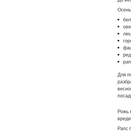
Осень
бел
ове
люц
гор
фа
ред
рап
Для п
разбр
весно
посад
Рожь 
вреди
Рапс 