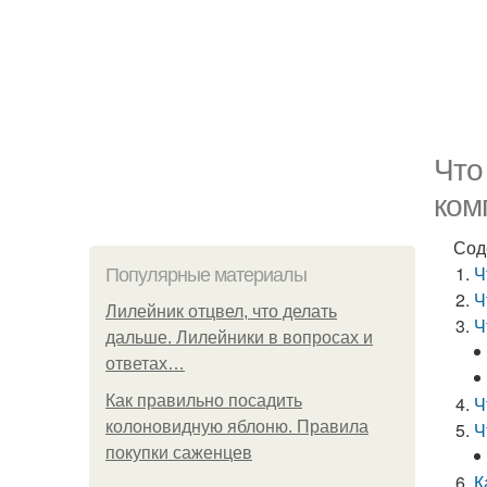
Что
ком
Сод
Ч
Популярные материалы
Ч
Лилейник отцвел, что делать
Ч
дальше. Лилейники в вопросах и
ответах…
Как правильно посадить
Ч
колоновидную яблоню. Правила
Ч
покупки саженцев
К