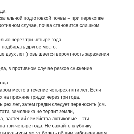
да.
язательной подготовкой почвы – при перекопке
в противном случае, почва становится слишком
лько через три-четыре года.
м подбирать другое место.
ше двух лет (повышается вероятность заражения
ода, в противном случае резкое снижение
ода.
аром месте в течение четырех-пяти лет. Если
 на прежние грядки через три года.
ырех лет, затем грядки следует переносить (см.
ати, земляника не терпит земли,
, растений семейства лютиковые – эти
на три-четыре года. Не сажайте клубнику
 эти культуры могут болеть общим заболеванием