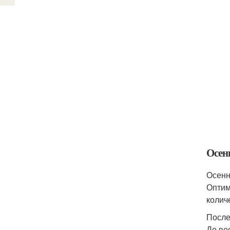
Осен
Осенн
Оптим
колич
После
До ве