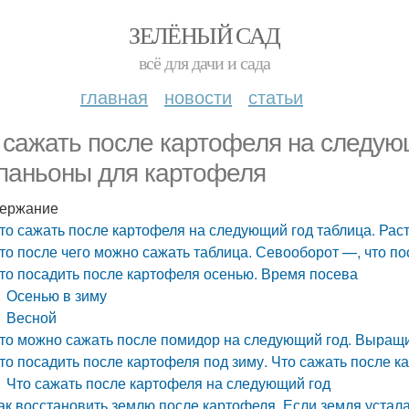
ЗЕЛЁНЫЙ САД
всё для дачи и сада
главная
новости
статьи
 сажать после картофеля на следующ
паньоны для картофеля
ержание
то сажать после картофеля на следующий год таблица. Ра
то после чего можно сажать таблица. Севооборот —, что по
то посадить после картофеля осенью. Время посева
Осенью в зиму
Весной
то можно сажать после помидор на следующий год. Выращи
то посадить после картофеля под зиму. Что сажать после к
Что сажать после картофеля на следующий год
ак восстановить землю после картофеля. Если земля устал