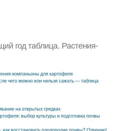
ий год таблица. Растения-
стения-компаньоны для картофеля
сле чего можно или нельзя сажать — таблица
вание на открытых грядках
артофеля: выбор культуры и подготовка почвы
а, как восстановить плодородие почвы? Отвечаю!