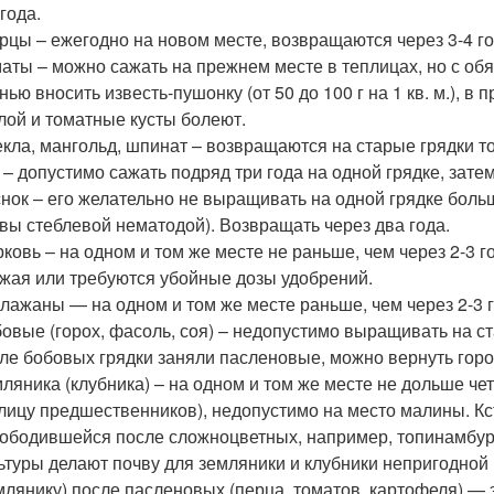
 года.
рцы – ежегодно на новом месте, возвращаются через 3-4 го
аты – можно сажать на прежнем месте в теплицах, но с об
нью вносить известь-пушонку (от 50 до 100 г на 1 кв. м.), 
лой и томатные кусты болеют.
кла, мангольд, шпинат – возвращаются на старые грядки то
 – допустимо сажать подряд три года на одной грядке, зате
нок – его желательно не выращивать на одной грядке боль
вы стеблевой нематодой). Возвращать через два года.
ковь – на одном и том же месте не раньше, чем через 2-3 г
жая или требуются убойные дозы удобрений.
лажаны — на одном и том же месте раньше, чем через 2-3 г
овые (горох, фасоль, соя) – недопустимо выращивать на ст
ле бобовых грядки заняли пасленовые, можно вернуть горох
ляника (клубника) – на одном и том же месте не дольше чет
лицу предшественников), недопустимо на место малины. Кст
ободившейся после сложноцветных, например, топинамбура
ьтуры делают почву для земляники и клубники непригодной 
млянику) после пасленовых (перца, томатов, картофеля) —