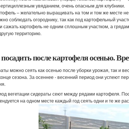
ертициллезным увяданием, очень опасным для клубники.
тофель – желательно выращивать на том и том же месте не 
жно соблюдать огороднику, так как под картофельный участ
и сажать картофель не одним сплошным участком, а грядам
другую территорию.
 посадить после картофеля осенью. Вре
аты можно сеять как осенью после уборки урожая, так и ве
 конце сезона. За осеннее - весенний период они успеют пе
ия.
иод вегетации сидераты сеют между рядами картофеля. По
ендуется на одном месте каждый год сеять одни и те же рас