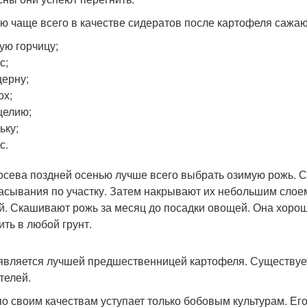
ю чаще всего в качестве сидератов после картофеля сажаю
ую горчицу;
с;
ерну;
ох;
целию;
ьку;
с.
осева поздней осенью лучше всего выбрать озимую рожь.
асывания по участку. Затем накрывают их небольшим слое
й. Скашивают рожь за месяц до посадки овощей. Она хоро
ить в любой грунт.
является лучшей предшественницей картофеля. Существует 
телей.
по своим качествам уступает только бобовым культурам. Ег