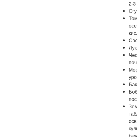
2-3
Огу
Том
осе
кис
Све
Лук
Чес
поч
Мор
уро
Бак
Боб
пос
Зем
таб
осв
кул
(зе