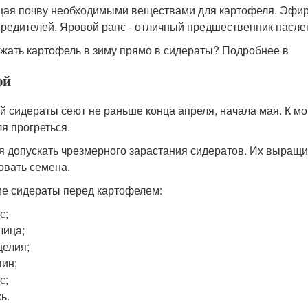
ая почву необходимыми веществами для картофеля. Эфирн
редителей. Яровой рапс - отличный предшественник пасле
ажать картофель в зиму прямо в сидераты? Подробнее в
ой
й сидераты сеют не раньше конца апреля, начала мая. К мо
ля прогреться.
я допускать чрезмерного зарастания сидератов. Их выращи
овать семена.
е сидераты перед картофелем:
с;
чица;
елия;
ин;
с;
ь.