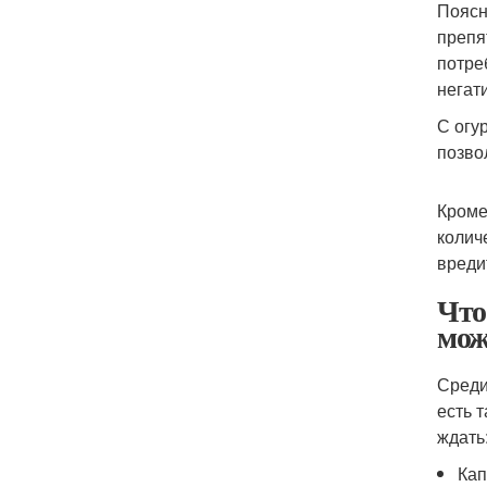
Поясн
препя
потре
негат
С огу
позво
Кроме
колич
вреди
Что
мож
Среди
есть 
ждать
Кап