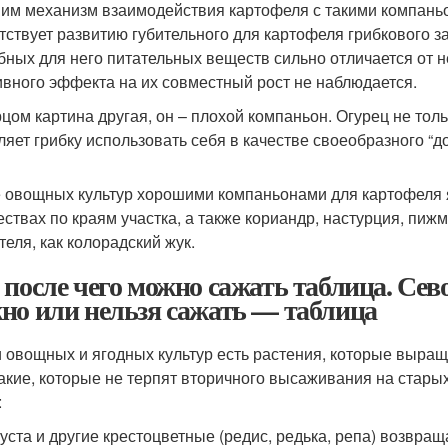
им механизм взаимодействия картофеля с такими компаньон
тствует развитию губительного для картофеля грибкового з
бных для него питательных веществ сильно отличается от 
ивного эффекта на их совместный рост не наблюдается.
рцом картина другая, он – плохой компаньон. Огурец не тол
ляет грибку использовать себя в качестве своеобразного “д
 овощных культур хорошими компаньонами для картофеля 
ествах по краям участка, а также кориандр, настурция, пиж
теля, как колорадский жук.
 после чего можно сажать таблица. Сево
но или нельзя сажать — таблица
 овощных и ягодных культур есть растения, которые выращ
такие, которые не терпят вторичного высаживания на старых
:
уста и другие крестоцветные (редис, редька, репа) возвра