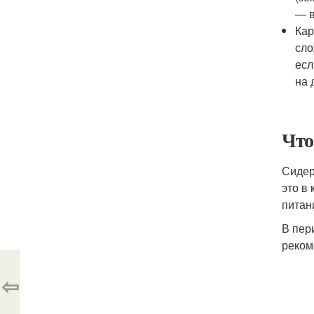
— в
Кар
сло
есл
на 
Что
Сидер
это в
питан
В пер
реком
⇦