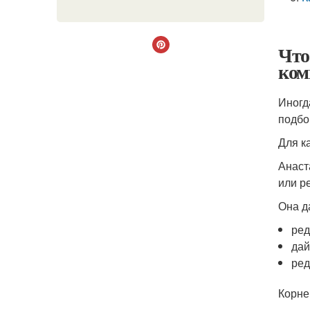
Что
ком
Иногд
подбо
Для к
Анаст
или р
Она д
ред
дай
ред
Корне