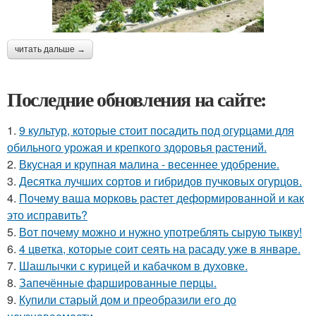
читать дальше →
Последние обновления на сайте:
1.
9 культур, которые стоит посадить под огурцами для
обильного урожая и крепкого здоровья растений.
2.
Вкусная и крупная малина - весеннее удобрение.
3.
Десятка лучших сортов и гибридов пучковых огурцов.
4.
Почему ваша морковь растет деформированной и как
это исправить?
5.
Вот почему можно и нужно употреблять сырую тыкву!
6.
4 цветка, которые соит сеять на расаду уже в январе.
7.
Шашлычки с курицей и кабачком в духовке.
8.
Запечённые фаршированные перцы.
9.
Купили старый дом и преобразили его до