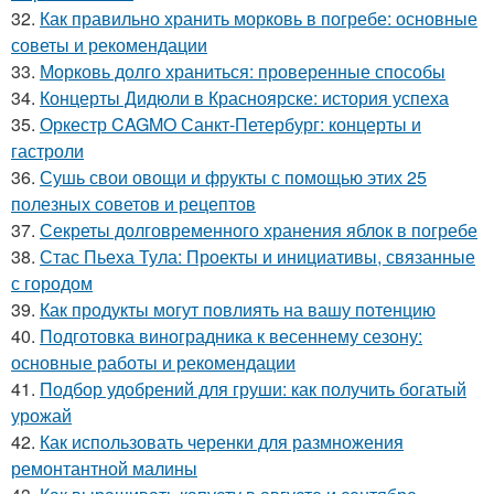
32.
Как правильно хранить морковь в погребе: основные
советы и рекомендации
33.
Морковь долго храниться: проверенные способы
34.
Концерты Дидюли в Красноярске: история успеха
35.
Оркестр CAGMO Санкт-Петербург: концерты и
гастроли
36.
Сушь свои овощи и фрукты с помощью этих 25
полезных советов и рецептов
37.
Секреты долговременного хранения яблок в погребе
38.
Стас Пьеха Тула: Проекты и инициативы, связанные
с городом
39.
Как продукты могут повлиять на вашу потенцию
40.
Подготовка виноградника к весеннему сезону:
основные работы и рекомендации
41.
Подбор удобрений для груши: как получить богатый
урожай
42.
Как использовать черенки для размножения
ремонтантной малины