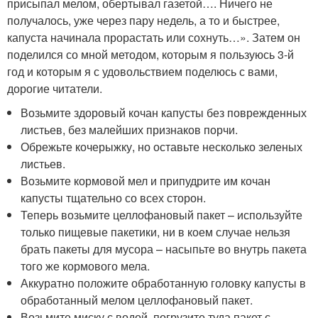
присыпал мелом, обертывал газетой…. Ничего не
получалось, уже через пару недель, а то и быстрее,
капуста начинала прорастать или сохнуть…». Затем он
поделился со мной методом, которым я пользуюсь 3-й
год и которым я с удовольствием поделюсь с вами,
дорогие читатели.
Возьмите здоровый кочан капусты без поврежденных
листьев, без малейших признаков порчи.
Обрежьте кочерыжку, но оставьте несколько зеленых
листьев.
Возьмите кормовой мел и припудрите им кочан
капусты тщательно со всех сторон.
Теперь возьмите целлофановый пакет – используйте
только пищевые пакетики, ни в коем случае нельзя
брать пакеты для мусора – насыпьте во внутрь пакета
того же кормового мела.
Аккуратно положите обработанную головку капусты в
обработанный мелом целлофановый пакет.
Возьмите миску с водой, погрузите туда пакет с