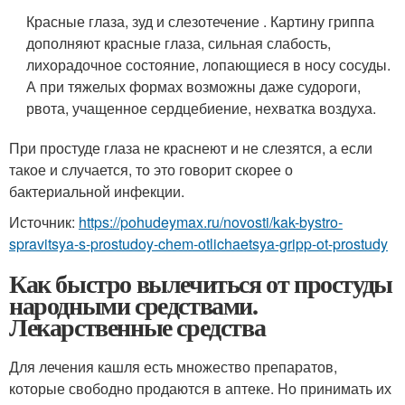
Красные глаза, зуд и слезотечение . Картину гриппа
дополняют красные глаза, сильная слабость,
лихорадочное состояние, лопающиеся в носу сосуды.
А при тяжелых формах возможны даже судороги,
рвота, учащенное сердцебиение, нехватка воздуха.
При простуде глаза не краснеют и не слезятся, а если
такое и случается, то это говорит скорее о
бактериальной инфекции.
Источник:
https://pohudeymax.ru/novosti/kak-bystro-
spravitsya-s-prostudoy-chem-otlichaetsya-gripp-ot-prostudy
Как быстро вылечиться от простуды
народными средствами.
Лекарственные средства
Для лечения кашля есть множество препаратов,
которые свободно продаются в аптеке. Но принимать их