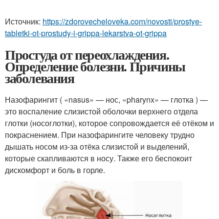
Источник:
https://zdorovecheloveka.com/novosti/prostye-
tabletki-ot-prostudy-i-grippa-lekarstva-ot-grippa
Простуда от переохлаждения.
Определение болезни. Причины
заболевания
Назофарингит ( «nasus» — нос, «pharynx» — глотка ) —
это воспаление слизистой оболочки верхнего отдела
глотки (носоглотки), которое сопровождается её отёком и
покраснением. При назофарингите человеку трудно
дышать носом из-за отёка слизистой и выделений,
которые скапливаются в носу. Также его беспокоит
дискомфорт и боль в горле.