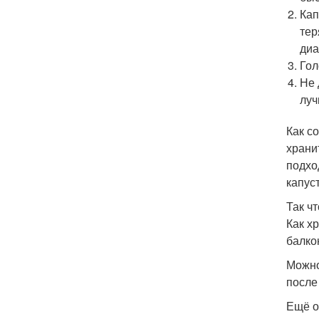
Кап
тер
диа
Гол
Не 
луч
Как с
храни
подхо
капус
Так ч
Как х
балко
Можно
после
Ещё о