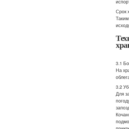
испор
Срок 
Таким
исход
Тех
хра
3.1 Б
На хр
облег
3.2 У
Для з
погод
запоз
Кочан
подмо
прикр