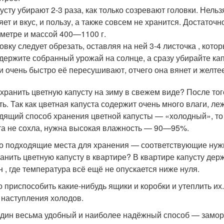
усту убирают 2-3 раза, как только созревают головки. Нельзя
яет и вкус, и пользу, а также совсем не хранится. Достато
метре и массой 400—1100 г.
овку следует обрезать, оставляя на ней 3-4 листочка , кот
держите собранный урожай на солнце, а сразу убирайте ка
и очень быстро её пересушивают, отчего она вянет и желтее
охранить цветную капусту на зиму в свежем виде? После тог
ть. Так как цветная капуста содержит очень много влаги, ле
дящий способ хранения цветной капусты — «холодный», то 
та не сохла, нужна высокая влажность — 90—95%.
то подходящие места для хранения — соответствующие нужн
ранить цветную капусту в квартире? В квартире капусту держ
н , где температура всё ещё не опускается ниже нуля.
 приспособить какие-нибудь ящики и коробки и утеплить их
 наступления холодов.
дин весьма удобный и наиболее надёжный способ — замороз