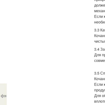
долже
механ
Если 
необх
3.3 К
Кочан
чисты
3.4 З
Для п
совме
3.5 С
Кочан
Если 
проду
⇦
Для о
вплотн