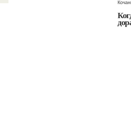
Кочан
Ког
дор