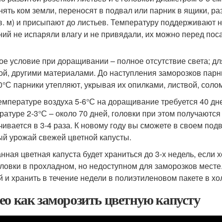
нять ком земли, переносят в подвал или парник в ящики, ра
кв. м) и присыпают до листьев. Температуру поддерживают 
ний не испаряли влагу и не привядали, их можно перед пос
ое условие при доращивании – полное отсутствие света; дл
ой, другими материалами. До наступления заморозков парн
0°С парники утепляют, укрывая их опилками, листвой, соло
емпературе воздуха 5-6°С на доращивание требуется 40 дн
ратуре 2-3°С – около 70 дней, головки при этом получаются
чивается в 3-4 раза. К новому году вы сможете в своем по
ый урожай свежей цветной капусты.
нная цветная капуста будет храниться до 3-х недель, если 
оловки в прохладном, но недоступном для заморозков месте.
й и хранить в течение недели в полиэтиленовом пакете в хо
ео как заморозить цветную капусту