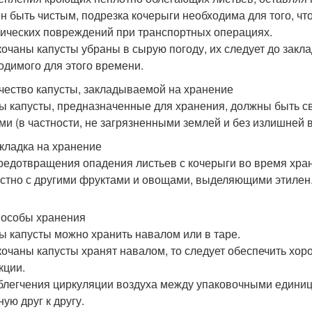
н быть чистым, подрезка кочерыги необходима для того, чт
ических повреждений при транспортных операциях.
кочаны капусты убраны в сырую погоду, их следует до закл
одимого для этого времени.
ачество капусты, закладываемой на хранение
ы капусты, предназначенные для хранения, должны быть 
ми (в частности, не загрязненными землей и без излишней 
акладка на хранение
редотвращения опадения листьев с кочерыги во время хран
стно с другими фруктами и овощами, выделяющими этилен
пособы хранения
ы капусты можно хранить навалом или в таре.
кочаны капусты хранят навалом, то следует обеспечить хо
кции.
блегчения циркуляции воздуха между упаковочными единиц
ую друг к другу.