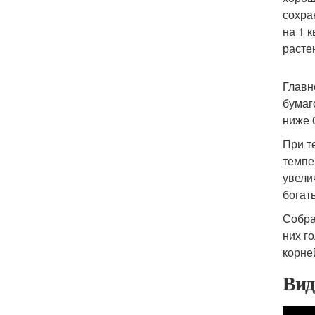
сохра
на 1 
расте
Главн
бумаг
ниже 
При т
темпе
увели
богат
Собра
них г
корне
Вид