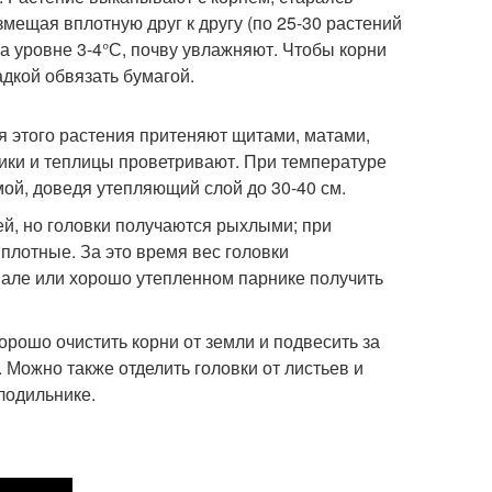
змещая вплотную друг к другу (по 25-30 растений
на уровне 3-4°С, почву увлажняют. Чтобы корни
адкой обвязать бумагой.
я этого растения притеняют щитами, матами,
ики и теплицы проветривают. При температуре
мой, доведя утепляющий слой до 30-40 см.
ей, но головки получаются рыхлыми; при
 плотные. За это время вес головки
двале или хорошо утепленном парнике получить
хорошо очистить корни от земли и подвесить за
 Можно также отделить головки от листьев и
лодильнике.