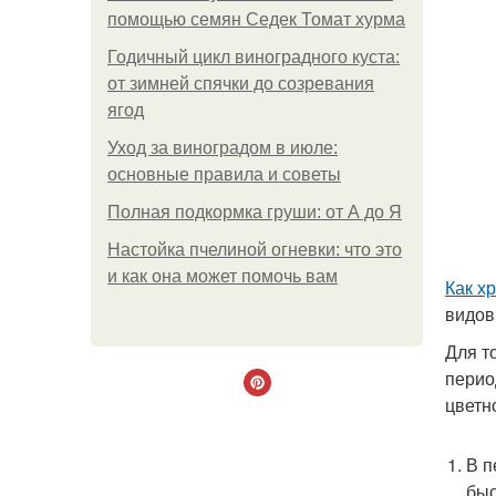
помощью семян Седек Томат хурма
Годичный цикл виноградного куста:
от зимней спячки до созревания
ягод
Уход за виноградом в июле:
основные правила и советы
Полная подкормка груши: от А до Я
Настойка пчелиной огневки: что это
и как она может помочь вам
Как х
видов 
Для т
перио
цветн
В п
быс