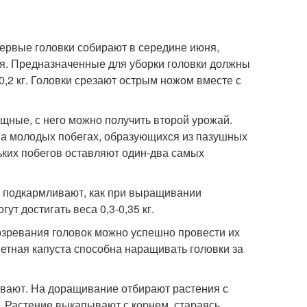
Первые головки собирают в середине июня,
ля. Предназначенные для уборки головки должны
,2 кг. Головки срезают острым ножом вместе с
мощные, с него можно получить второй урожай.
на молодых побегах, образующихся из пазушных
ьких побегов оставляют один-два самых
и подкармливают, как при выращивании
т достигать веса 0,3-0,35 кг.
озревания головок можно успешно провести их
цветная капуста способна наращивать головки за
ивают. На доращивание отбирают растения с
м. Растение выкапывают с корнем, стараясь