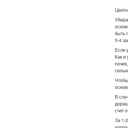
Цветн
Убира
основ
быть 
3-4 з
Если 
Как и
почек
сильн
Чтобы
основ
В слу
доращ
счет 
За 1-
хорош