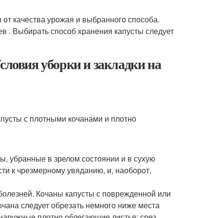
 от качества урожая и выбранного способа.
ев . Выбирать способ хранения капусты следует
словия уборки и закладки на
апусты с плотными кочанами и плотно
ы, убранные в зрелом состоянии и в сухую
ти к чрезмерному увяданию, и, наоборот,
болезней. Кочаны капусты с поврежденной или
чана следует обрезать немного ниже места
наружные плотно облегающие листья; срез