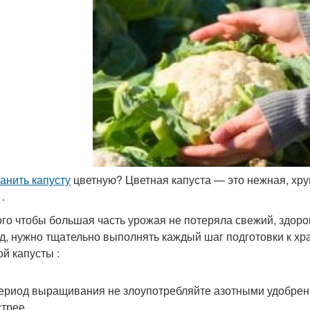
ранить капусту
цветную? Цветная капуста — это нежная, хру
.
ого чтобы большая часть урожая не потеряла свежий, здоро
д, нужно тщательно выполнять каждый шаг подготовки к хра
ой капусты :
ериод выращивания не злоупотребляйте азотными удобрени
трее.