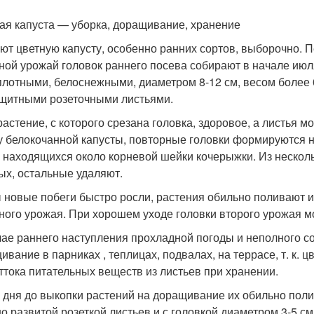
ая капуста — уборка, доращивание, хранение
ют цветную капусту, особенно ранних сортов, выборочно. 
ной урожай головок раннего посева собирают в начале ию
плотными, белоснежными, диаметром 8-12 см, весом более 0
ащитными розеточными листьями.
растение, с которого срезана головка, здоровое, а листья 
 у белокочанной капусты, повторные головки формируются 
, находящихся около корневой шейки кочерыжки. Из нескол
ых, остальные удаляют.
 новые побеги быстро росли, растения обильно поливают 
ного урожая. При хорошем уходе головки второго урожая могу
чае раннего наступления прохладной погоды и неполного с
ивание в парниках , теплицах, подвалах, на террасе, т. к. 
оттока питательных веществ из листьев при хранении.
2 дня до выкопки растений на доращивание их обильно пол
о развитой розеткой листьев и с головкой диаметром 3-5 с