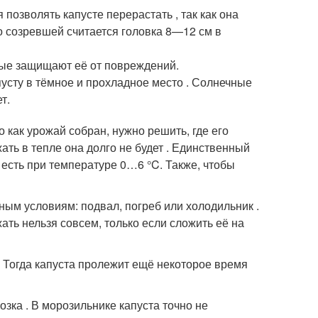
 позволять капусте перерастать , так как она
чно созревшей считается головка 8—12 см в
орые защищают её от повреждений.
пусту в тёмное и прохладное место . Солнечные
т.
о как урожай собран, нужно решить, где его
жать в тепле она долго не будет . Единственный
есть при температуре 0…6 °C. Также, чтобы
ым условиям: подвал, погреб или холодильник .
ать нельзя совсем, только если сложить её на
. Тогда капуста пролежит ещё некоторое время
ка . В морозильнике капуста точно не