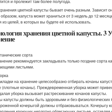
тится и пролежит там более полугода.
хранения цветной капусты бывает очень разным. Зависит он
 образом, капуста может храниться от 3 недель до 12 месяц
я из целей, в которых вы будете её использовать.
нология хранения цветной капусты. 3 У
нение
отанические сорта
анение рекомендуется закладывать только поздние сорта к
ающими листьями.
борка
акладки на хранение целесообразно отбирать кочаны капуст
у (плотные кочаны). Преждевременная уборка может привес
далая уборка вызывает растрескивание кочанов капусты.
ы капусты должны быть здоровыми и без физиологических 
роженной кочерыгой должны отбраковываться. Кочерыгу ко
епления кроющих неплотно облегающих листьев, оставляя 