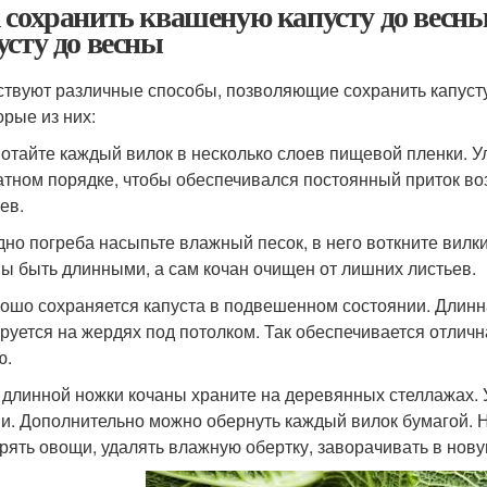
 сохранить квашеную капусту до весны.
усту до весны
твуют различные способы, позволяющие сохранить капусту 
орые из них:
мотайте каждый вилок в несколько слоев пищевой пленки. У
тном порядке, чтобы обеспечивался постоянный приток воз
ев.
 дно погреба насыпьте влажный песок, в него воткните вил
ы быть длинными, а сам кочан очищен от лишних листьев.
рошо сохраняется капуста в подвешенном состоянии. Длинн
руется на жердях под потолком. Так обеспечивается отлич
ю.
з длинной ножки кочаны храните на деревянных стеллажах.
и. Дополнительно можно обернуть каждый вилок бумагой. Н
рять овощи, удалять влажную обертку, заворачивать в нову