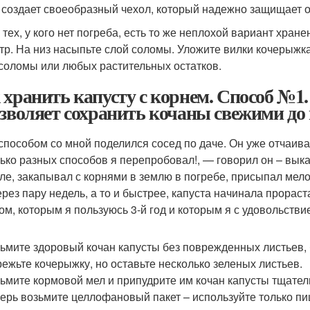
 создает своеобразный чехол, который надежно защищает ов
я тех, у кого нет погреба, есть то же неплохой вариант хра
етр. На низ насыпьте слой соломы. Уложите вилки кочерыжк
 соломы или любых растительных остатков.
 хранить капусту с корнем. Способ №1
озволяет сохранить кочаны свежими до 
способом со мной поделился сосед по даче. Он уже отчаива
ько разных способов я перепробовал!, — говорил он – вык
ле, закапывал с корнями в землю в погребе, присыпал мело
ерез пару недель, а то и быстрее, капуста начинала прорас
ом, которым я пользуюсь 3-й год и которым я с удовольстви
ьмите здоровый кочан капусты без поврежденных листьев,
ежьте кочерыжку, но оставьте несколько зеленых листьев.
ьмите кормовой мел и припудрите им кочан капусты тщатель
ерь возьмите целлофановый пакет – используйте только пищ