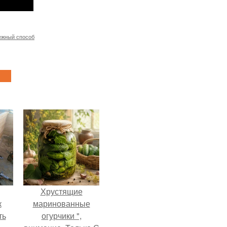
ежный способ
Хрустящие
к
маринованные
ть
огурчики ",