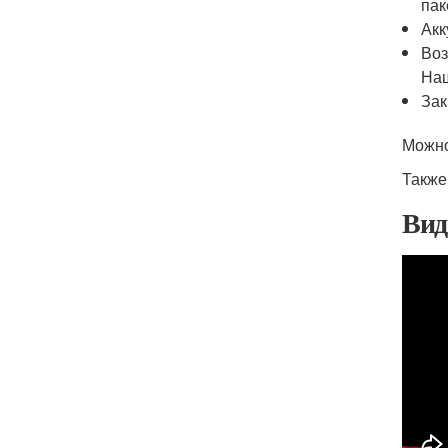
пак
Акк
Воз
Наш
Зак
Можно
Также
Вид