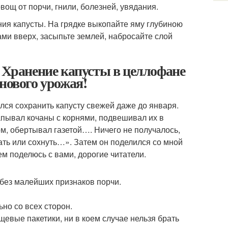
ощ от порчи, гнили, болезней, увядания.
нения капусты. На грядке выкопайте яму глубиною
ами вверх, засыпьте землей, набросайте слой
. Хранение капусты в целлофане
нового урожая!
лся сохранить капусту свежей даже до января.
апывал кочаны с корнями, подвешивал их в
м, обертывал газетой…. Ничего не получалось,
тать или сохнуть…». Затем он поделился со мной
ем поделюсь с вами, дорогие читатели.
 без малейших признаков порчи.
но со всех сторон.
евые пакетики, ни в коем случае нельзя брать