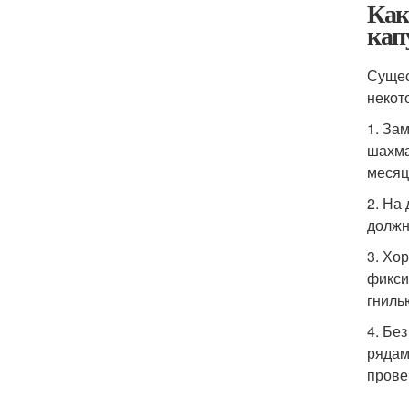
Как
кап
Сущес
некот
1. За
шахма
месяц
2. На
должн
3. Хо
фикси
гниль
4. Бе
рядам
прове