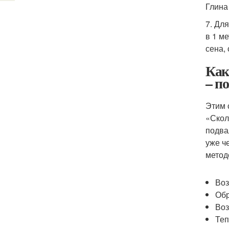
Глина
7. Дл
в 1 м
сена,
Как
– п
Этим 
«Скол
подва
уже ч
метод
Воз
Обр
Воз
Теп