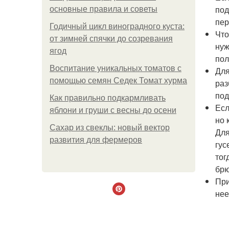
под
основные правила и советы
пер
Годичный цикл виноградного куста:
Что
от зимней спячки до созревания
нуж
ягод
пол
Воспитание уникальных томатов с
Для
помощью семян Седек Томат хурма
раз
под
Как правильно подкармливать
Есл
яблони и груши с весны до осени
но 
Сахар из свеклы: новый вектор
Для
развития для фермеров
гус
тог
брю
При
нее