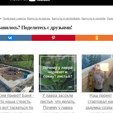
и:
Полезные советы
,
Капуста до весны
,
Капусты в целлофане
,
Капусты в погребе
,
Над
авилось? Поделитесь с друзьями!
сем привет! Баня -
У лавра засохли
Наш проект
это наша страсть,
листья, что делать.
стартовал ка
о вот таскаться по
Почему у лавра
задумка созда