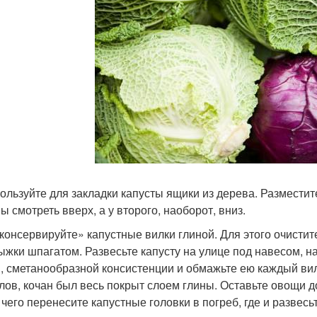
пользуйте для закладки капусты ящики из дерева. Разместит
ы смотреть вверх, а у второго, наоборот, вниз.
аконсервируйте» капустные вилки глиной. Для этого очистит
ыжки шпагатом. Развесьте капусту на улице под навесом, на
й, сметанообразной консистенции и обмажьте ею каждый вил
лов, кочан был весь покрыт слоем глины. Оставьте овощи до
 чего перенесите капустные головки в погреб, где и развесьт