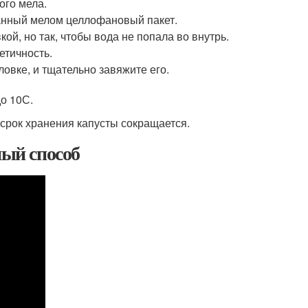
ого мела.
анный мелом целлофановый пакет.
кой, но так, чтобы вода не попала во внутрь.
етичность.
ловке, и тщательно завяжите его.
до 10С.
 срок хранения капусты сокращается.
ный способ