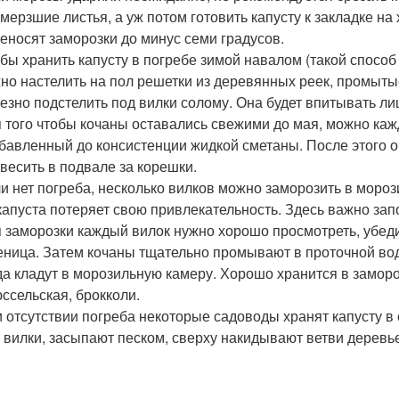
мерзшие листья, а уж потом готовить капусту к закладке на
еносят заморозки до минус семи градусов.
бы хранить капусту в погребе зимой навалом (такой способ
но настелить на пол решетки из деревянных реек, промыты
езно подстелить под вилки солому. Она будет впитывать л
 того чтобы кочаны оставались свежими до мая, можно кажд
бавленный до консистенции жидкой сметаны. После этого о
весить в подвале за корешки.
и нет погреба, несколько вилков можно заморозить в моро
капуста потеряет свою привлекательность. Здесь важно зап
 заморозки каждый вилок нужно хорошо просмотреть, убедит
еница. Затем кочаны тщательно промывают в проточной во
да кладут в морозильную камеру. Хорошо хранится в замор
ссельская, брокколи.
 отсутствии погреба некоторые садоводы хранят капусту 
 вилки, засыпают песком, сверху накидывают ветви деревье