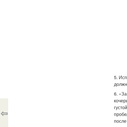
5. Ис
должн
6. «З
кочер
густо
⇦
пробе
после