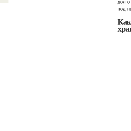
долго
подгн
Как
хра