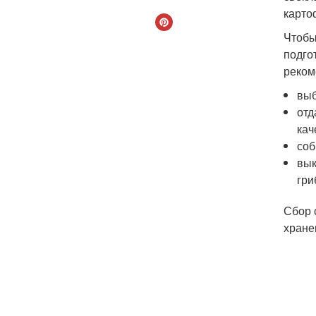
карто
Чтобы
подго
реком
выб
отд
кач
соб
вык
гри
Сбор 
хране