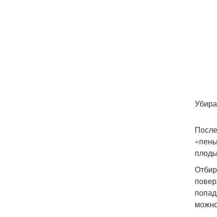
Убира
После
«пень
плоды
Отбир
повер
попад
можно