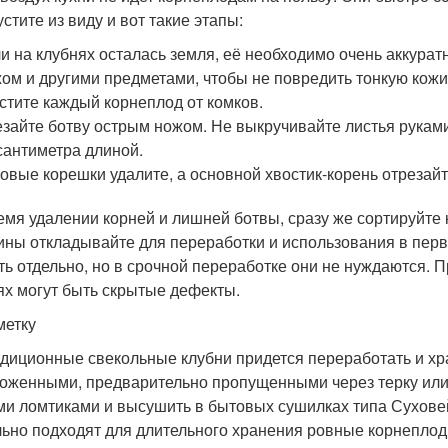
стите из виду и вот такие этапы:
и на клубнях осталась земля, её необходимо очень аккуратн
ом и другими предметами, чтобы не повредить тонкую кожи
стите каждый корнеплод от комков.
зайте ботву острым ножом. Не выкручивайте листья руками,
сантиметра длиной.
овые корешки удалите, а основной хвостик-корень отрезайт
емя удалении корней и лишней ботвы, сразу же сортируйт
ины откладывайте для переработки и использования в пер
ть отдельно, но в срочной переработке они не нуждаются. 
ях могут быть скрытые дефекты.
метку
диционные свекольные клубни придется переработать и хран
оженными, предварительно пропущенными через терку или
ми ломтиками и высушить в бытовых сушилках типа Сухове
ьно подходят для длительного хранения ровные корнеплоды