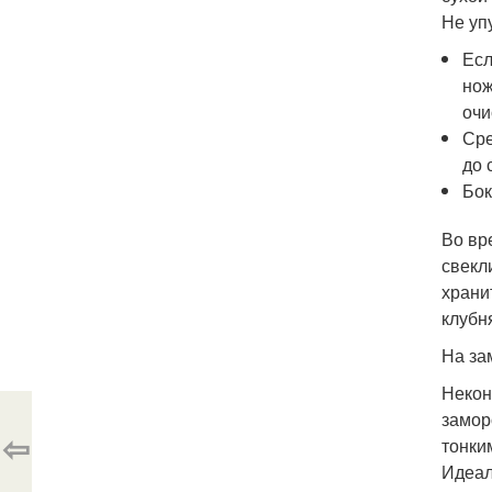
Не упу
Есл
нож
очи
Сре
до 
Бок
Во вр
свекл
храни
клубн
На за
Некон
замор
⇦
тонки
Идеал