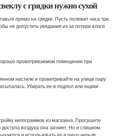
веклу с грядки нужно сухой
тавьте прямо на грядке. Пусть полежит часа три,
тобы не допустить увядания из-за потери влаги
в хорошо проветриваемом помещении при
янном настиле и проветривайте на улице пару
 осыпалась. Убирать ее в подпол или ящики
тройку килограммов из магазина. Просушите
 доступа воздуха она загниет. Но и слишком
сыхаются и использовать их в пищу нельзя.