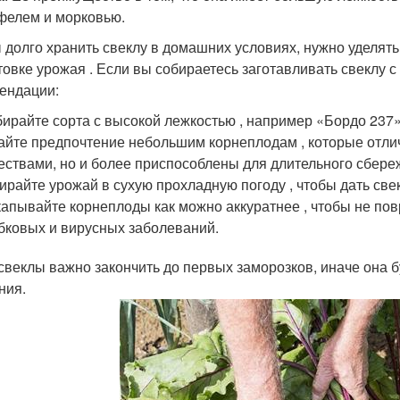
фелем и морковью.
 долго хранить свеклу в домашних условиях, нужно уделять
товке урожая . Если вы собираетесь заготавливать свеклу 
ендации:
ирайте сорта с высокой лежкостью , например «Бордо 237»
айте предпочтение небольшим корнеплодам , которые отли
ествами, но и более приспособлены для длительного сбере
ирайте урожай в сухую прохладную погоду , чтобы дать све
апывайте корнеплоды как можно аккуратнее , чтобы не по
бковых и вирусных заболеваний.
свеклы важно закончить до первых заморозков, иначе она б
ния.