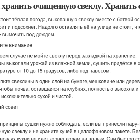
 хранить очищенную свеклу. Хранить с
стоит тёплая погода, выкопанную свеклу вместе с ботвой ос
рит и подсохнет. Надолго оставлять её на улице не стоит, ч
е вымочить под дождем.
ите внимание
коем случае не мойте свеклу перед закладкой на хранение.
вы выкопали урожай из влажной земли, сушить придётся 
ратуре от 10 до 15 градусов, либо под навесом.
пьте свеклины в один слой на бумаге,мешковине или дерев
 чтобы почва, оставшаяся на клубнях, полностью высохла и
 исключительно сухой и чистой.
й совет
 принципы сушки нужно соблюдать, если вы принесли пару-
нную свеклу и не храните кучей в целлофановом пакете. Без
 воздух кухни не идет корнеплодам на пользу. Они быстро с