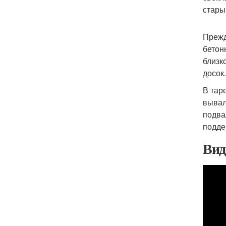
стары
Прежд
бетон
близк
досок.
В тар
вывал
подва
подде
Вид