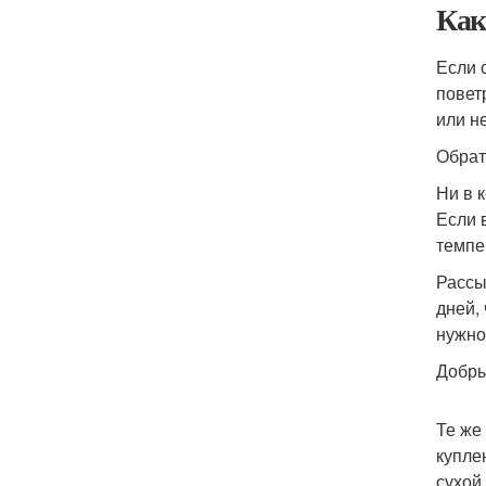
Как
Если 
повет
или н
Обрат
Ни в 
Если 
темпе
Рассы
дней,
нужно
Добры
Те же
купле
сухой