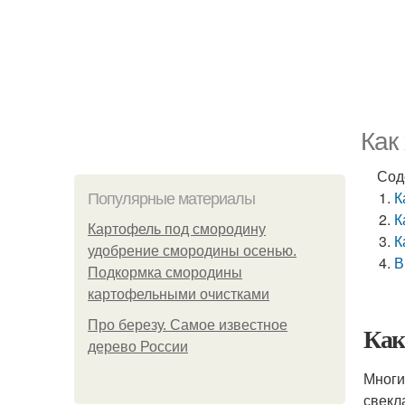
Как
Сод
К
Популярные материалы
К
Картофель под смородину
К
удобрение смородины осенью.
В
Подкормка смородины
картофельными очистками
Про березу. Самое известное
Как
дерево России
Многи
свекл