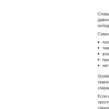
Споры
давно
холод
Самые
пол
тем
вла
про
нет
Особе
темпе
сокра
Если 
прост
свекл