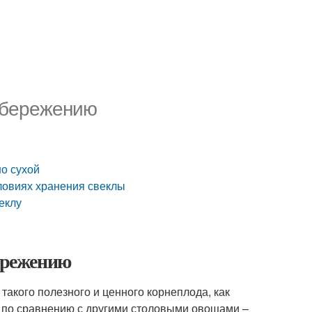
 сбережению
но сухой
словиях хранения свеклы
еклу
бережению
такого полезного и ценного корнеплода, как
ь по сравнению с другими столовыми овощами –