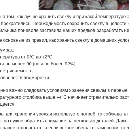
 о том, как лучше хранить свеклу и при какой температуре 
 прекратились. Необходимость сохранить свеклу в целости 
ильника поневоле заставила наших предков разработать не
 основные из правил, как хранить свеклу в домашних усло
умрак;
пература от 0°С до +2°С;
га не менее 90 (но и не более 92%);
ветриваемость;
 опасности подморозки.
нно важно следовать условиям хранения свеклы в первые в
ратурного столбика выше +4°С начинает стремительно раст
щается.
вы для хранения урожая используете погреб, то соблюдать
о, но нужно обратить внимание на несколько деталей. Даж
а начнет прорастать, а если вскоре обещают заморозки, то