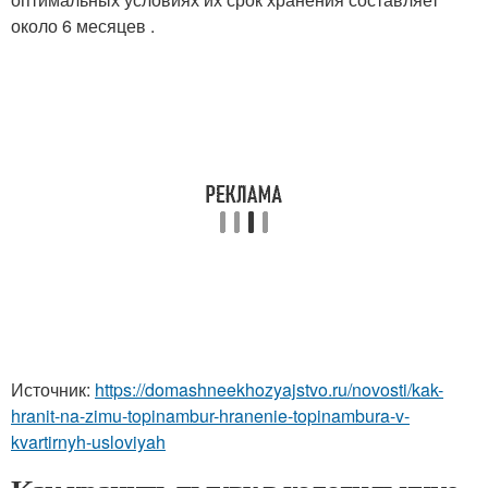
около 6 месяцев .
Источник:
https://domashneekhozyajstvo.ru/novosti/kak-
hranit-na-zimu-topinambur-hranenie-topinambura-v-
kvartirnyh-usloviyah