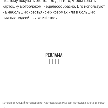
Поэтому покупать его только для того, чтобы копать
картошку мотоблоком, нецелесообразно. Его используют
на небольших крестьянских фермах или в больших
личных подсобных хозяйствах.
Категории:
Общий истолкование
,
Картофелекопалка для мотоблока
,
Механическая