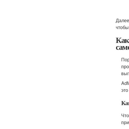
Далее
чтобы
Как
сам
Пор
про
выг
AdM
это
Ка
Что
при