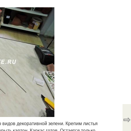
⇨
о видов декоративной зелени. Крепим листья
крыть картон. Каркас готов. Остается только