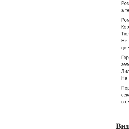
Роз
а т
Ром
Кор
Тюл
Не 
цве
Гер
зел
Лил
На 
Пер
сек
в е
Вид