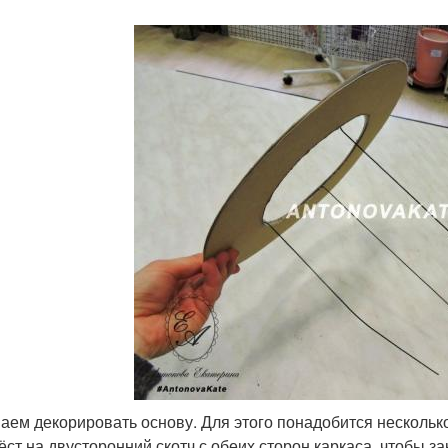
аем декорировать основу. Для этого понадобится нескольк
ёст на двусторонний скотч с обеих сторон каркаса, чтобы за