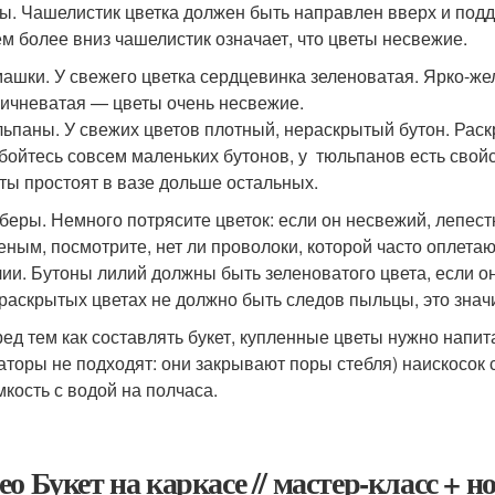
ы. Чашелистик цветка должен быть направлен вверх и под
ем более вниз чашелистик означает, что цветы несвежие.
ашки. У свежего цветка сердцевинка зеленоватая. Ярко-жел
ичневатая — цветы очень несвежие.
ьпаны. У свежих цветов плотный, нераскрытый бутон. Рас
бойтесь совсем маленьких бутонов, у тюльпанов есть свойст
ты простоят в вазе дольше остальных.
беры. Немного потрясите цветок: если он несвежий, лепест
еным, посмотрите, нет ли проволоки, которой часто оплет
ии. Бутоны лилий должны быть зеленоватого цвета, если о
раскрытых цветах не должно быть следов пыльцы, это значи
ед тем как составлять букет, купленные цветы нужно напит
аторы не подходят: они закрывают поры стебля) наискосок
мкость с водой на полчаса.
ео Букет на каркасе // мастер-класс + 