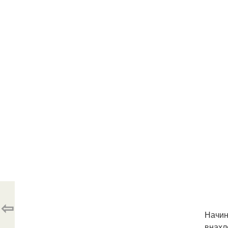
⇦
Начин
внахл