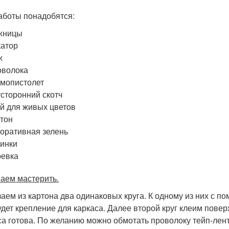
аботы понадобятся:
жницы
атор
ж
оволока
мопистолет
сторонний скотч
й для живых цветов
тон
оративная зелень
инки
ревка
аем мастерить.
аем из картона два одинаковых круга. К одному из них с 
удет крепление для каркаса. Далее второй круг клеим пове
са готова. По желанию можно обмотать проволоку тейп-лент