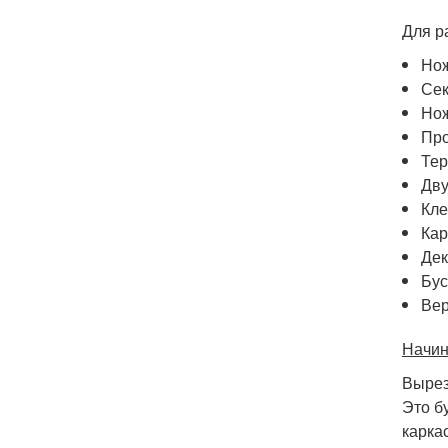
Для р
Но
Сек
Но
Пр
Тер
Дву
Кле
Кар
Дек
Бус
Ве
Начин
Вырез
Это б
карка