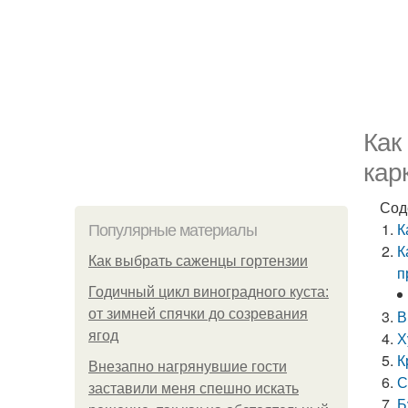
Как
кар
Сод
К
Популярные материалы
К
Как выбрать саженцы гортензии
п
Годичный цикл виноградного куста:
от зимней спячки до созревания
В
ягод
Х
К
Внезапно нагрянувшие гости
С
заставили меня спешно искать
Б