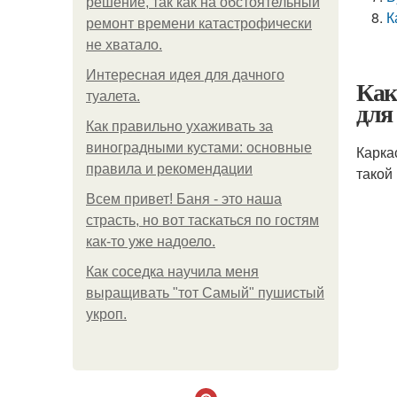
решение, так как на обстоятельный
К
ремонт времени катастрофически
не хватало.
Интересная идея для дачного
Как
туалета.
для
Как правильно ухаживать за
виноградными кустами: основные
Карка
правила и рекомендации
такой 
Всем привет! Баня - это наша
страсть, но вот таскаться по гостям
как-то уже надоело.
Как соседка научила меня
выращивать "тот Самый" пушистый
укроп.