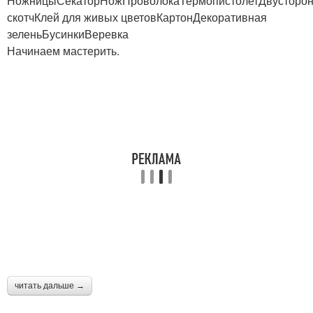
НожницыСекаторНожПроволокаТермопистолетДвусторо
скотчКлей для живых цветовКартонДекоративная
зеленьБусинкиВеревка
Начинаем мастерить.
читать дальше →