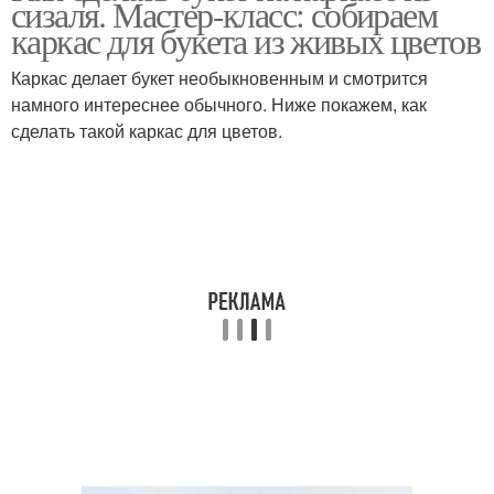
сизаля. Мастер-класс: собираем
каркасе
каркас для букета из живых цветов
Каркас делает букет необыкновенным и смотрится
намного интереснее обычного. Ниже покажем, как
Круглый букет
Съедобный букет
сделать такой каркас для цветов.
Оригинальные букеты
Осенний букет