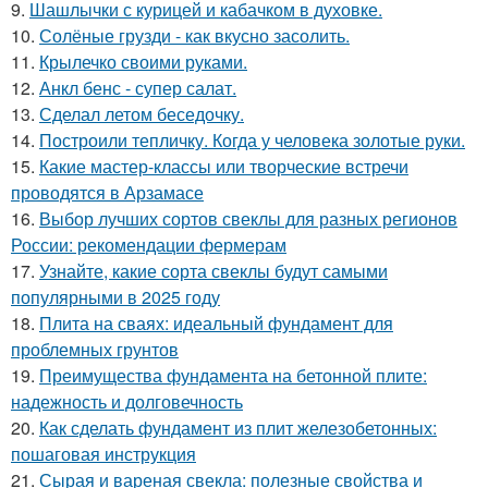
9.
Шашлычки с курицей и кабачком в духовке.
10.
Солёные грузди - как вкусно засолить.
11.
Крылечко своими руками.
12.
Анкл бенс - супер салат.
13.
Сделал летом беседочку.
14.
Построили тепличку. Когда у человека золотые руки.
15.
Какие мастер-классы или творческие встречи
проводятся в Арзамасе
16.
Выбор лучших сортов свеклы для разных регионов
России: рекомендации фермерам
17.
Узнайте, какие сорта свеклы будут самыми
популярными в 2025 году
18.
Плита на сваях: идеальный фундамент для
проблемных грунтов
19.
Преимущества фундамента на бетонной плите:
надежность и долговечность
20.
Как сделать фундамент из плит железобетонных:
пошаговая инструкция
21.
Сырая и вареная свекла: полезные свойства и