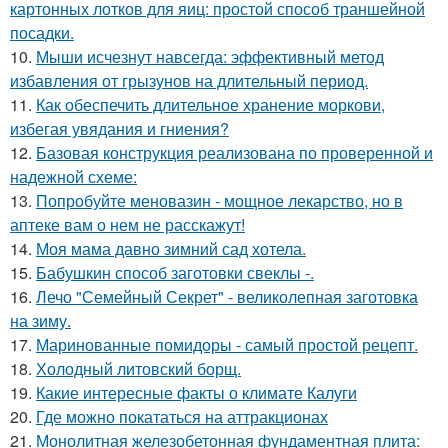
картонных лотков для яиц: простой способ траншейной
посадки.
10.
Мыши исчезнут навсегда: эффективный метод
избавления от грызунов на длительный период.
11.
Как обеспечить длительное хранение моркови,
избегая увядания и гниения?
12.
Базовая конструкция реализована по проверенной и
надежной схеме:
13.
Попробуйте меновазин - мощное лекарство, но в
аптеке вам о нем не расскажут!
14.
Моя мама давно зимний сад хотела.
15.
Бабушкин способ заготовки свеклы -.
16.
Лечо "Семейный Секрет" - великолепная заготовка
на зиму.
17.
Маринованные помидоры - самый простой рецепт.
18.
Холодный литовский борщ.
19.
Какие интересные факты о климате Калуги
20.
Где можно покататься на аттракционах
21.
Монолитная железобетонная фундаментная плита: