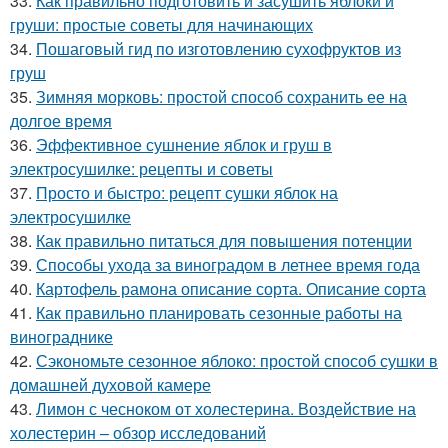
33.
Как правильно подготовить и засушить яблоки и
груши: простые советы для начинающих
34.
Пошаговый гид по изготовлению сухофруктов из
груш
35.
Зимняя морковь: простой способ сохранить ее на
долгое время
36.
Эффективное сушнение яблок и груш в
электросушилке: рецепты и советы
37.
Просто и быстро: рецепт сушки яблок на
электросушилке
38.
Как правильно питаться для повышения потенции
39.
Способы ухода за виноградом в летнее время года
40.
Картофель рамона описание сорта. Описание сорта
41.
Как правильно планировать сезонные работы на
винограднике
42.
Сэкономьте сезонное яблоко: простой способ сушки в
домашней духовой камере
43.
Лимон с чесноком от холестерина. Воздействие на
холестерин – обзор исследований