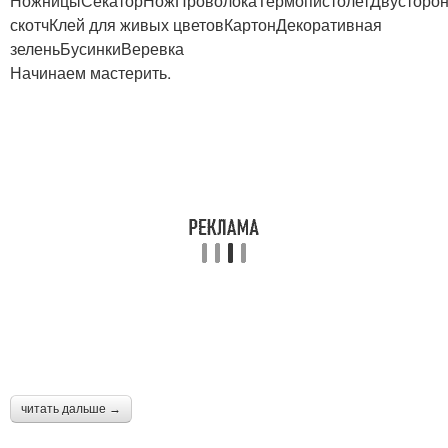
НожницыСекаторНожПроволокаТермопистолетДвусторо
скотчКлей для живых цветовКартонДекоративная
зеленьБусинкиВеревка
Начинаем мастерить.
читать дальше →