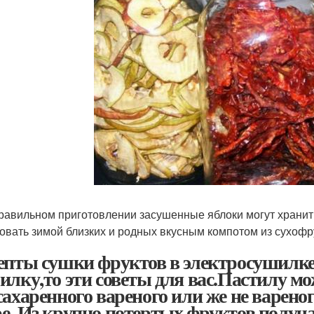
равильном приготовлении засушенные яблоки могут хранить
овать зимой близких и родных вкусным компотом из сухофр
епты сушки фруктов в электросушилке
илку,то эти советы для вас.Пастилу мо
сахаренного вареного или же не варено
е. Из крупно потертых фруктов получае