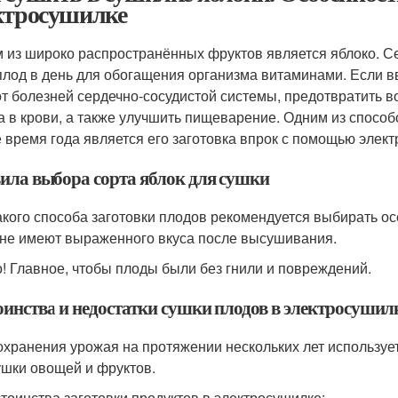
ктросушилке
 из широко распространённых фруктов является яблоко. С
плод в день для обогащения организма витаминами. Если в
от болезней сердечно-сосудистой системы, предотвратить 
а в крови, а также улучшить пищеварение. Одним из способ
 время года является его заготовка впрок с помощью элек
ила выбора сорта яблок для сушки
акого способа заготовки плодов рекомендуется выбирать осен
 не имеют выраженного вкуса после высушивания.
! Главное, чтобы плоды были без гнили и повреждений.
оинства и недостатки сушки плодов в электросушил
охранения урожая на протяжении нескольких лет используе
ушки овощей и фруктов.
тоинства заготовки продуктов в электросушилке: