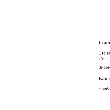
Скол
Это з
кВт.
Знает
Как 
Наибо