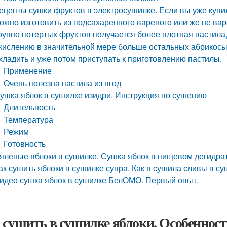
ецепты сушки фруктов в электросушилке. Если вы уже купил
ожно изготовить из подсахаренного вареного или же не ва
рупно потертых фруктов получается более плотная пастила
кислению в значительной мере больше остальных абрикосы, я
хладить и уже потом приступать к приготовлению пастилы.
Применение
Очень полезна пастила из ягод
ушка яблок в сушилке изидри. Инструкция по сушению
Длительность
Температура
Режим
Готовность
яленые яблоки в сушилке. Сушка яблок в пищевом дегидра
ак сушить яблоки в сушилке супра. Как я сушила сливы в с
идео сушка яблок в сушилке БелОМО. Первый опыт.
 сушить в сушилке яблоки. Особенност