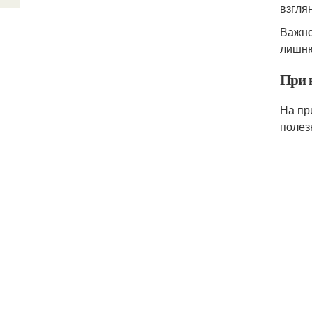
взгля
Важно
лишню
При 
На пр
полез