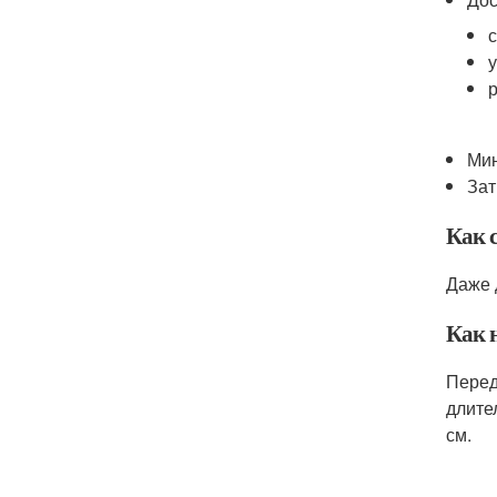
Ми
Зат
Как 
Даже 
Как 
Перед
длите
см.