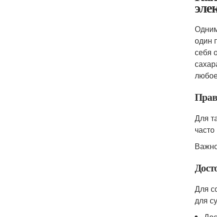
эле
Одним
один 
себя 
сахар
любое
Прав
Для т
часто
Важно
Дост
Для с
для с
Дос