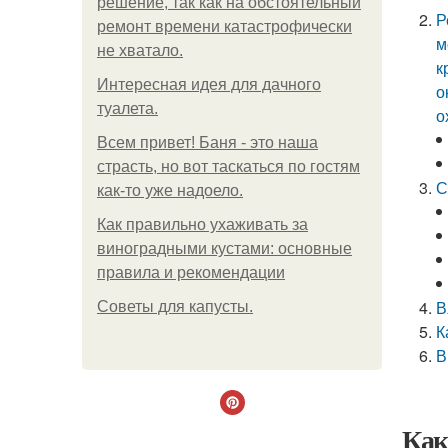
решение, так как на обстоятельный
Р
ремонт времени катастрофически
м
не хватало.
к
Интересная идея для дачного
о
туалета.
о
Всем привет! Баня - это наша
страсть, но вот таскаться по гостям
С
как-то уже надоело.
Как правильно ухаживать за
виноградными кустами: основные
правила и рекомендации
В
Советы для капусты.
К
В
Как