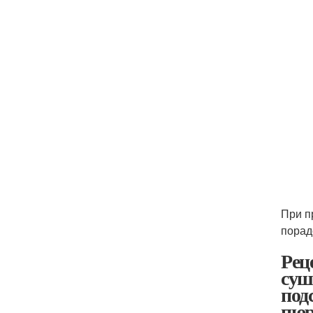
При п
порад
Рец
суш
под
пюр