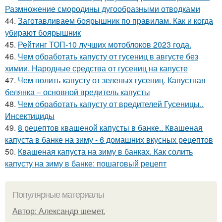
Размножение смородины дугообразными отводками
44.
Заготавливаем боярышник по правилам. Как и когда
убирают боярышник
45.
Рейтинг ТОП-10 лучших мотоблоков 2023 года.
46.
Чем обработать капусту от гусениц в августе без
химии. Народные средства от гусениц на капусте
47.
Чем полить капусту от зеленых гусениц. Капустная
белянка – основной вредитель капусты
48.
Чем обработать капусту от вредителей Гусеницы..
Инсектициды
49.
8 рецептов квашеной капусты в банке.. Квашеная
капуста в банке на зиму - 6 домашних вкусных рецептов
50.
Квашеная капуста на зиму в банках. Как солить
капусту на зиму в банке: пошаговый рецепт
Популярные материалы
Автор: Александр шемет.