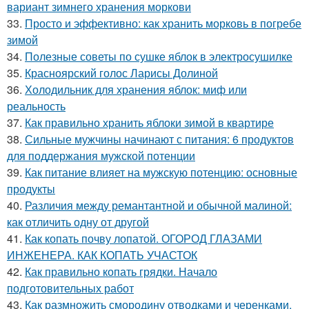
вариант зимнего хранения моркови
33.
Просто и эффективно: как хранить морковь в погребе
зимой
34.
Полезные советы по сушке яблок в электросушилке
35.
Красноярский голос Ларисы Долиной
36.
Холодильник для хранения яблок: миф или
реальность
37.
Как правильно хранить яблоки зимой в квартире
38.
Сильные мужчины начинают с питания: 6 продуктов
для поддержания мужской потенции
39.
Как питание влияет на мужскую потенцию: основные
продукты
40.
Различия между ремантантной и обычной малиной:
как отличить одну от другой
41.
Как копать почву лопатой. ОГОРОД ГЛАЗАМИ
ИНЖЕНЕРА. КАК КОПАТЬ УЧАСТОК
42.
Как правильно копать грядки. Начало
подготовительных работ
43.
Как размножить смородину отводками и черенками.