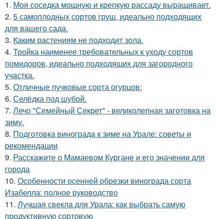
1.
Моя соседка мощную и крепкую рассаду выращивает.
2.
5 самоплодных сортов груш, идеально подходящих
для вашего сада.
3.
Каким растениям не подходит зола.
4.
Тройка наименее требовательных к уходу сортов
помидоров, идеально подходящих для загородного
участка.
5.
Отличные пучковые сорта огурцов:
6.
Селёдка под шубой.
7.
Лечо "Семейный Секрет" - великолепная заготовка на
зиму.
8.
Подготовка винограда к зиме на Урале: советы и
рекомендации
9.
Расскажите о Мамаевом Кургане и его значении для
города
10.
Особенности осенней обрезки винограда сорта
Изабелла: полное руководство
11.
Лучшая свекла для Урала: как выбрать самую
продуктивную сортовую