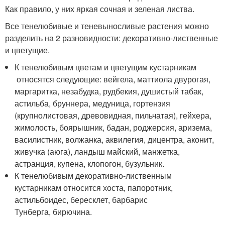
Как правило, у них яркая сочная и зеленая листва.
Все тенелюбивые и теневыносливые растения можно
разделить на 2 разновидности: декоративно-лиственные
и цветущие.
К тенелюбивым цветам и цветущим кустарникам
относятся следующие: вейгела, маттиола двурогая,
маргаритка, незабудка, рудбекия, душистый табак,
астильба, бруннера, медуница, гортензия
(крупнолистовая, древовидная, пильчатая), гейхера,
жимолость, боярышник, бадан, роджерсия, аризема,
василистник, волжанка, аквилегия, дицентра, аконит,
живучка (аюга), ландыш майский, манжетка,
астранция, купена, клопогон, бузульник.
К тенелюбивым декоративно-лиственным
кустарникам относится хоста, папоротник,
астильбоидес, бересклет, барбарис
Тунберга, бирючина.