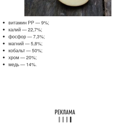
витамин РР — 9%;
калий — 22,7%;
фосфор — 7,3%;
магний — 5,8%;
кобальт — 50%;
хром — 20%;
медь — 14%.