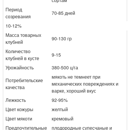
сортам
Период
70-85 дней
созревания
10-12%
Масса товарных
90-130 гр
клубней
Количество
9-15
клубней в кусте
Урожайность
380-500 ц/га
мякоть не темнеет при
Потребительские
механических повреждениях и
качества
варке, хороший вкус
Лежкость
92-95%
Цвет кожуры
желтый
Цвет мякоти
кремовый
Предпочтительные
плодородные супесчаные и