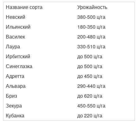
Название сорта
Урожайность
Невский
380-500 ц/га
Ильинский
180-350 ц/га
Василек
200-480 ц/га
Лаура
330-510 ц/га
Ирбитский
до 500 ц/га
Синеглазка
до 500 ц/га
Адретта
до 450 ц/га
Альвара
290-440 ц/га
Бриз
до 620 ц/га
Зекура
450-550 ц/га
Кубанка
до 220 ц/га