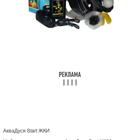
АкваДуся Start ЖКИ