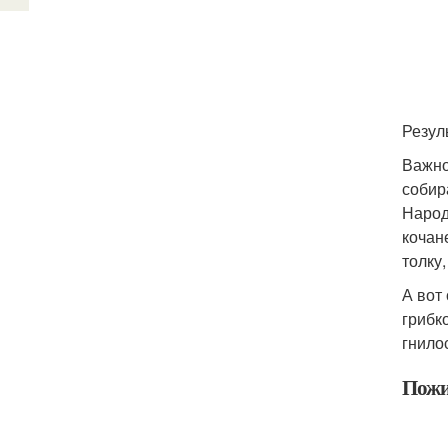
Резул
Важно
собир
Народ
кочан
толку,
А вот
грибк
гнило
Пожи