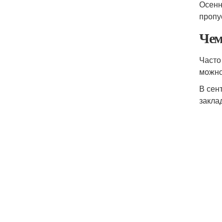
Осенн
пропу
Чем
Часто
можно
В сен
закла