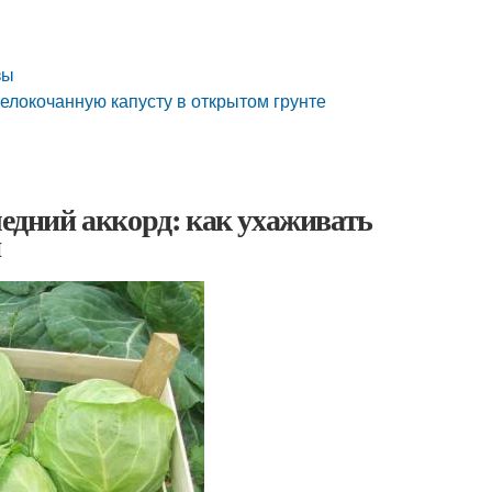
зы
белокочанную капусту в открытом грунте
ледний аккорд: как ухаживать
я