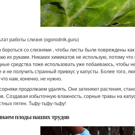
ьтат работы слизня (ogorodnik.guru)
 бороться со слизнями , чтобы листы были повреждены как
аю их руками. Никаких химикатов не использую, потому что 
ные средства тоже использовать уже побаиваюсь, чтобы не
е и не получить странный привкус у капусты. Более того, лю
 что нам, конечно, не нужно.
 сорняки продолжаем удалять. Они затеняют растения, стан
ов. Создавая избыточную влажность, сорные травы на капус
стных пятен. Тьфу-тьфу-тьфу!
наем плоды наших трудов