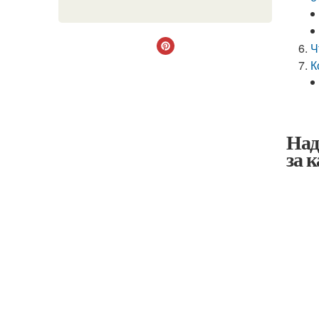
Ч
К
Над
за 