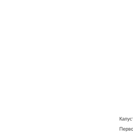
Капус
Перво