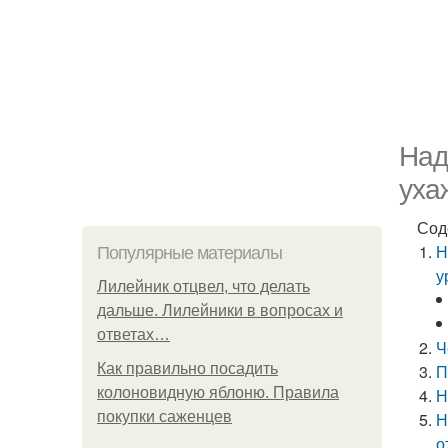
Над
уха
Сод
Н
Популярные материалы
у
Лилейник отцвел, что делать
дальше. Лилейники в вопросах и
ответах…
Ч
Как правильно посадить
П
колоновидную яблоню. Правила
Н
покупки саженцев
Н
о