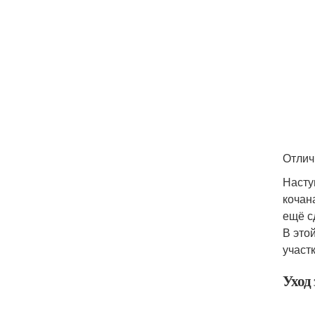
Отличн
Насту
кочан
ещё с
В это
участк
Уход 