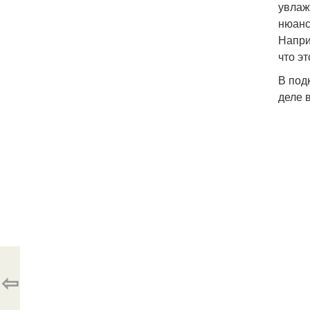
увлаж
нюанс
Напри
что э
В под
деле 
⇦