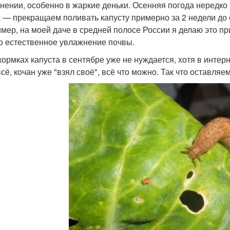
нении, особенно в жаркие деньки. Осенняя погода нередк
 — прекращаем поливать капусту примерно за 2 недели до с
мер, на моей даче в средней полосе России я делаю это при
то естественное увлажнение почвы.
кормках капуста в сентябре уже не нуждается, хотя в инте
всё, кочан уже "взял своё", всё что можно. Так что оставля