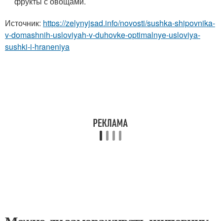
фрукты с овощами.
Источник:
https://zelynyjsad.info/novosti/sushka-shipovnika-
v-domashnih-usloviyah-v-duhovke-optimalnye-usloviya-
sushki-i-hraneniya