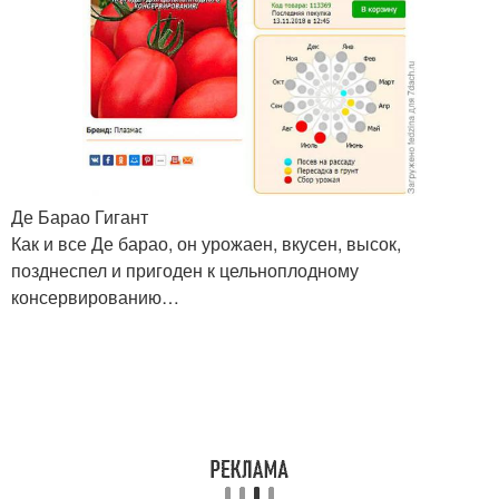
Де Барао Гигант
Как и все Де барао, он урожаен, вкусен, высок,
позднеспел и пригоден к цельноплодному
консервированию…