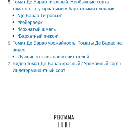
Томат Де Барао тигровый. Необычные сорта
томатов – с узорчатыми и бархатными плодами
'Де Барао Тигровый'
'Фейерверк'
'Мохнатый шмель'
'Бархатный пижон'
Томат Де Барао урожайность. Томаты Де Барао на
видео
Лучшие отзывы наших читателей
Видео томат Де-Барао красный / Урожайный сорт /
Индетерминантный сорт