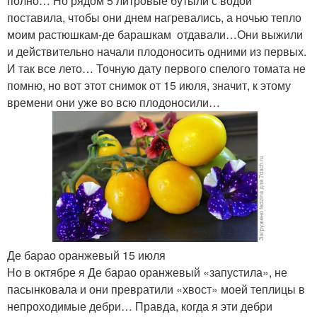
полно… Но рядом 5 литровые бутыли с водой
поставила, чтобы они днем нагревались, а ночью тепло
моим растюшкам-де барашкам отдавали…Они выжили
и действительно начали плодоносить одними из первых.
И так все лето… Точную дату первого спелого томата не
помню, но вот этот снимок от 15 июля, значит, к этому
времени они уже во всю плодоносили…
Де барао оранжевый 15 июля
Но в октябре я Де барао оранжевый «запустила», не
пасынковала и они превратили «хвост» моей теплицы в
непроходимые дебри… Правда, когда я эти дебри