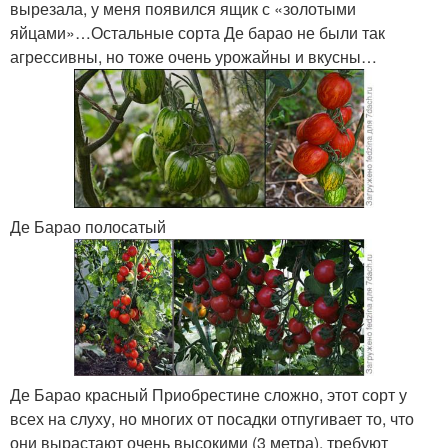
вырезала, у меня появился ящик с «золотыми
яйцами»…Остальные сорта Де барао не были так
агрессивны, но тоже очень урожайны и вкусны…
Де Барао полосатый
Де Барао красный Приобрестине сложно, этот сорт у
всех на слуху, но многих от посадки отпугивает то, что
они вырастают очень высокими (3 метра), требуют