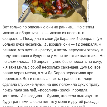
Вот только по описанию они не ранние… Но с этим
можно «побороться…» — можно их посеять в
феврале… Посадила я свои Де барашки 5 февраля (уж
больно руки чесались…) , взошли они — 12 февраля. Я
решила, что пусть вырастут, я потом верхушки отрежу, в
воду поставлю и будут они у меня не такие высокие… Но
не сложилось… 15 апреля нужно было поехать на дачу,
и я захватила с собой несколько саженцев. Думаю, все
равно через месяц, я эти Де Барао переломаю при
перевозке. Вот и вывезла я их так рано, в теплице
сделала глубокие лунки, на дно положила сухую траву,
присыпала землей, «посолила» золой, пролила
кипятком. И высадила… Думаю, что если выживут, то
будут ранними, а если нет, то у меня и другой рассады