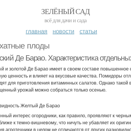
ЗЕЛЁНЫЙ САД
всё для дачи и сада
главная
новости
статьи
хатные плоды
ский Де Барао. Характеристика отдельны
й и золотой Де Барао имеет в своем составе повышенное с
ую ценность и влияет на вкусовые качества. Помидоры от
дят для приготовления витаминных салатов. Однако такой 
ценный урожай можно собраться только осенью.
видность Желтый Де Барао
нный интерес огородники, как правило, проявляют к черны
 ближе к темно-вишневому, что ничуть не убавляет их ориги
ия агротехники в целом не отличаются от других разновидно