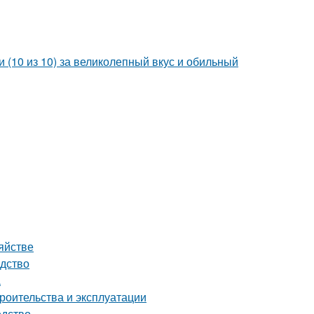
 (10 из 10) за великолепный вкус и обильный
яйстве
одство
а
роительства и эксплуатации
едство