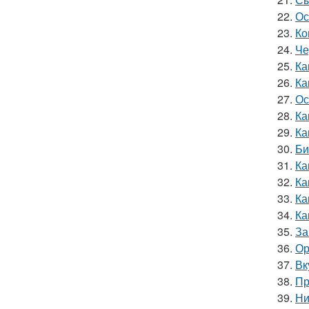
22.
Ос
23.
Ко
24.
Че
25.
Ка
26.
Ка
27.
Ос
28.
Ка
29.
Ка
30.
Би
31.
Ка
32.
Ка
33.
Ка
34.
Ка
35.
За
36.
Ор
37.
Вк
38.
Пр
39.
Ни