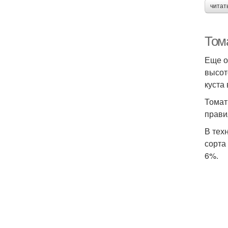
читат
Том
Еще о
высот
куста
Томат
прави
В тех
сорта
6%.