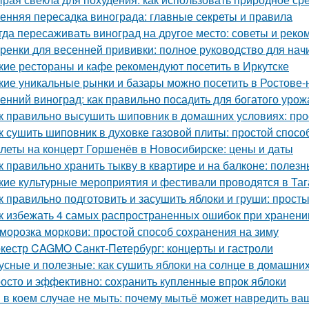
енняя пересадка винограда: главные секреты и правила
гда пересаживать виноград на другое место: советы и рек
ренки для весенней прививки: полное руководство для на
кие рестораны и кафе рекомендуют посетить в Иркутске
кие уникальные рынки и базары можно посетить в Ростове-
енний виноград: как правильно посадить для богатого урож
к правильно высушить шиповник в домашних условиях: про
к сушить шиповник в духовке газовой плиты: простой спос
леты на концерт Горшенёв в Новосибирске: цены и даты
к правильно хранить тыкву в квартире и на балконе: полез
кие культурные мероприятия и фестивали проводятся в Таг
к правильно подготовить и засушить яблоки и груши: прос
к избежать 4 самых распространенных ошибок при хранени
морозка моркови: простой способ сохранения на зиму
кестр CAGMO Санкт-Петербург: концерты и гастроли
усные и полезные: как сушить яблоки на солнце в домашни
осто и эффективно: сохранить купленные впрок яблоки
 в коем случае не мыть: почему мытьё может навредить в