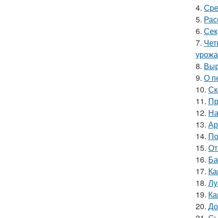
4.
Сре
5.
Рас
6.
Сек
7.
Чет
урожа
8.
Выр
9.
О п
10.
Ск
11.
Пр
12.
На
13.
Ар
14.
По
15.
От
16.
Ба
17.
Ка
18.
Лу
19.
Ка
20.
До
21.
Сы