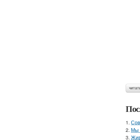
читат
Пос
1.
Сов
2.
Мы 
3.
Жив