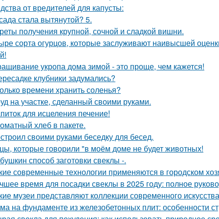
дства от вредителей для капусты:
сада стала вытянутой? 5.
реты получения крупной, сочной и сладкой вишни.
ыре сорта огурцов, которые заслуживают наивысшей оценки
й!
ащивание укропа дома зимой - это проще, чем кажется!
ересадке клубники задумались?
олько времени хранить соленья?
уд на участке, сделанный своими руками.
питок для исцеления печение!
оматный хлеб в пакете.
строил своими руками беседку для бесед.
цы, которые говорили "в моём доме не будет животных!
бушкин способ заготовки свеклы -.
кие современные технологии применяются в городском хоз
чшее время для посадки свеклы в 2025 году: полное руков
кие музеи представляют коллекции современного искусств
ма на фундаменте из железобетонных плит: особенности ст
рая свекла для похудения: как использовать природное ср