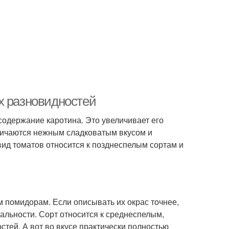
х разновидностей
одержание каротина. Это увеличивает его
личаются нежным сладковатым вкусом и
вид томатов относится к позднеспелым сортам и
м помидорам. Если описывать их окрас точнее,
нальности. Сорт относится к среднеспелым,
стей. А вот во вкусе практически полностью