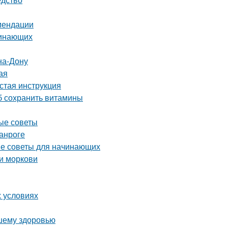
омендации
чинающих
на-Дону
ая
стая инструкция
об сохранить витамины
ные советы
анроге
тые советы для начинающих
и моркови
х условиях
ашему здоровью