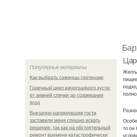
Бар
Цар
Популярные материалы
Желты
Как выбрать саженцы гортензии
пищев
подхо
Годичный цикл виноградного куста:
полно
от зимней спячки до созревания
ягод
Разно
Внезапно нагрянувшие гости
Особе
заставили меня спешно искать
то он
решение, так как на обстоятельный
услов
ремонт времени катастрофически