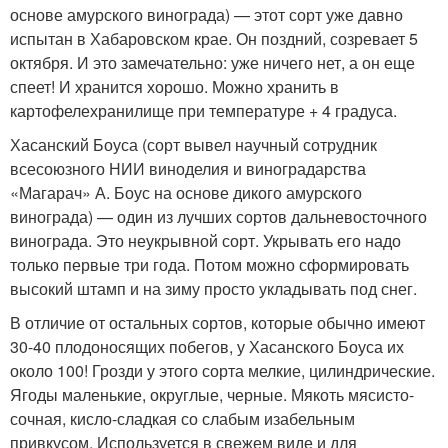
основе амурского винограда) — этот сорт уже давно
испытан в Хабаровском крае. Он поздний, созревает 5
октября. И это замечательно: уже ничего нет, а он еще
спеет! И хранится хорошо. Можно хранить в
картофелехранилище при температуре + 4 градуса.
Хасанский Боуса (сорт вывел научный сотрудник
всесоюзного НИИ виноделия и виноградарства
«Магарач» А. Боус на основе дикого амурского
винограда) — один из лучших сортов дальневосточного
винограда. Это неукрывной сорт. Укрывать его надо
только первые три года. Потом можно сформировать
высокий штамп и на зиму просто укладывать под снег.
В отличие от остальных сортов, которые обычно имеют
30-40 плодоносящих побегов, у Хасанского Боуса их
около 100! Грозди у этого сорта мелкие, цилиндрические.
Ягоды маленькие, округлые, черные. Мякоть мясисто-
сочная, кисло-сладкая со слабым изабельным
привкусом. Используется в свежем виде и для