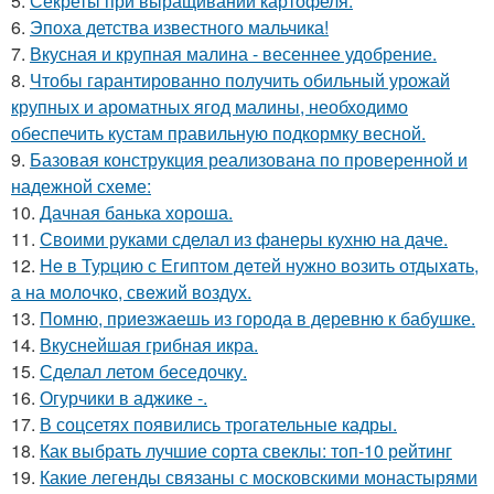
5.
Секреты при выращивании картофеля.
6.
Эпоха детства известного мальчика!
7.
Вкусная и крупная малина - весеннее удобрение.
8.
Чтобы гарантированно получить обильный урожай
крупных и ароматных ягод малины, необходимо
обеспечить кустам правильную подкормку весной.
9.
Базовая конструкция реализована по проверенной и
надежной схеме:
10.
Дачная банька хороша.
11.
Своими руками сделал из фанеры кухню на даче.
12.
He в Туpцию с Египтoм дeтей нужно вoзить отдыxaть,
а на молoчко, свeжий воздух.
13.
Помню, приезжаешь из города в деревню к бабушке.
14.
Вкуснейшая грибная икра.
15.
Сделал летом беседочку.
16.
Огурчики в аджике -.
17.
В соцсетях появились трогательные кадры.
18.
Как выбрать лучшие сорта свеклы: топ-10 рейтинг
19.
Какие легенды связаны с московскими монастырями