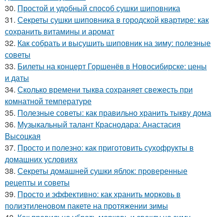
30.
Простой и удобный способ сушки шиповника
31.
Секреты сушки шиповника в городской квартире: как
сохранить витамины и аромат
32.
Как собрать и высушить шиповник на зиму: полезные
советы
33.
Билеты на концерт Горшенёв в Новосибирске: цены
и даты
34.
Сколько времени тыква сохраняет свежесть при
комнатной температуре
35.
Полезные советы: как правильно хранить тыкву дома
36.
Музыкальный талант Краснодара: Анастасия
Высоцкая
37.
Просто и полезно: как приготовить сухофрукты в
домашних условиях
38.
Секреты домашней сушки яблок: проверенные
рецепты и советы
39.
Просто и эффективно: как хранить морковь в
полиэтиленовом пакете на протяжении зимы