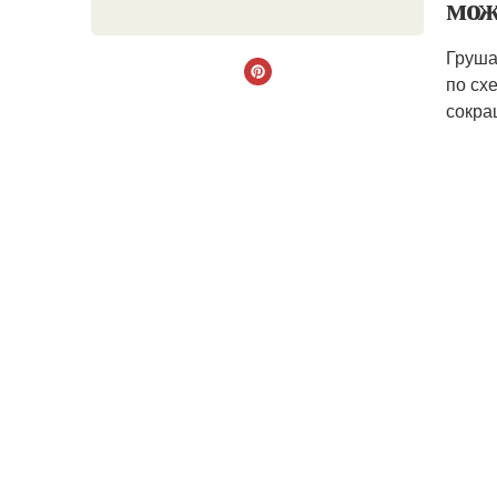
мож
Груша
по сх
сокра