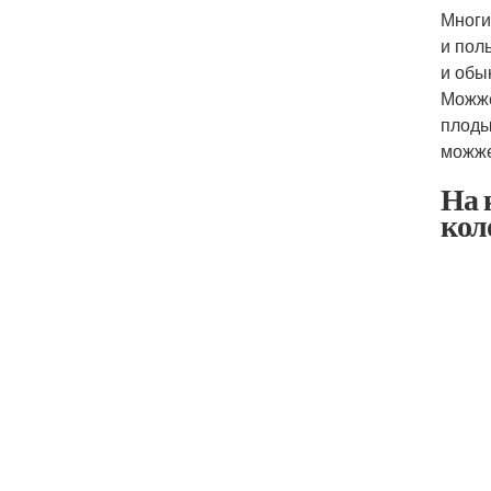
Многи
и пол
и обы
Можже
плоды
можже
На 
кол