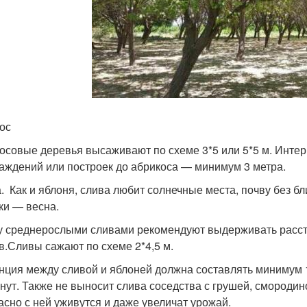
ос
осовые деревья высаживают по схеме 3*5 или 5*5 м. Интер
раждений или построек до абрикоса — минимум 3 метра.
. Как и яблоня, слива любит солнечные места, почву без б
ки — весна.
 среднерослыми сливами рекомендуют выдерживать рассто
в.Сливы сажают по схеме 2*4,5 м.
нция между сливой и яблоней должна составлять минимум 
анут. Также не выносит слива соседства с грушей, смородин
асно с ней уживутся и даже увеличат урожай.