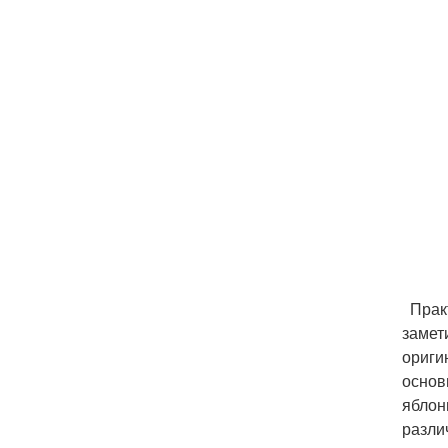
Практ
замет
ориги
основ
яблон
разли