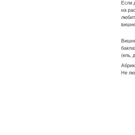
Если 
на ра
любит
вишне
Вишня
бакла
(ель,
Абрик
Не лю