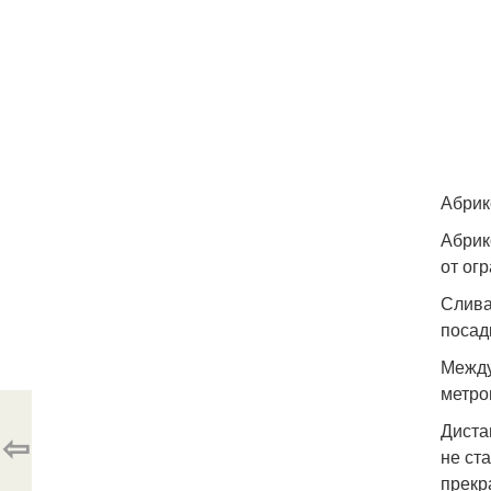
Абрик
Абрик
от ог
Слива
посад
Между
метро
Диста
⇦
не ст
прекр