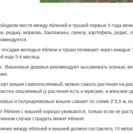
а
ободном месте между яблоней и грушей первые 3 года мож
ки, редьку, морковь, баклажаны, свеклу, картофель, редис, 
комендуется.
 посадки молодые яблони и груши поливают через каждые 7
ей еще 3-4 месяца.
. Вишневые деревья рекомендуют высаживать осенью, ве
ния.
сорт вишни самоопыляемый, можно сажать растения на расст
рестно опыляемый (у растения есть и мужские, и женские ц
ковые и полукарликовые вишни сажают по схеме 2*2,5 м, в
! Яблоня с вишней хорошо уживаются, только если не расту
тивном случае страдать может яблоня.
ояние между яблоней и вишней должно составлять 10 метров