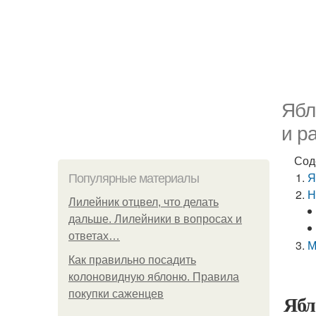
Ябл
и р
Сод
Я
Популярные материалы
Н
Лилейник отцвел, что делать
дальше. Лилейники в вопросах и
ответах…
М
Как правильно посадить
колоновидную яблоню. Правила
покупки саженцев
Ябл