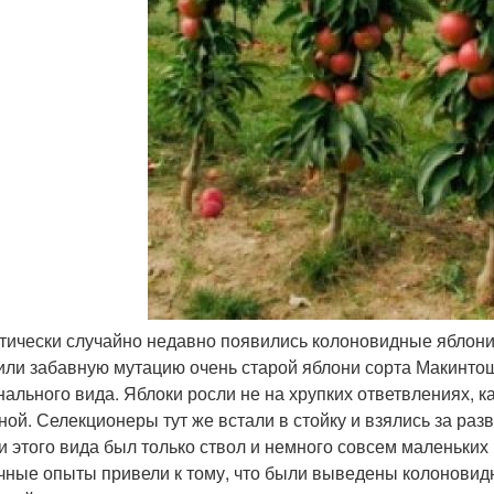
ически случайно недавно появились колоновидные яблони, 
или забавную мутацию очень старой яблони сорта Макинтош
нального вида. Яблоки росли не на хрупких ответвлениях, ка
ной. Селекционеры тут же встали в стойку и взялись за раз
и этого вида был только ствол и немного совсем маленьких 
чные опыты привели к тому, что были выведены колоновидн