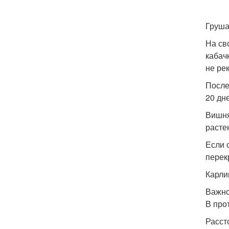
Груш
На св
кабач
не ре
После
20 дн
Вишня
расте
Если 
перек
Карли
Важно
В про
Расст