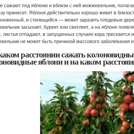
е сажают под яблоню и вблизи с ней можжевельник, полагая,
ьзу принесет. Яблоня действительно хорошо живет в близо
кновенный, и стелющийся — может заразить плодовые дерев
вельник засыхает, буреет или светлеет, а на яблоне появл
, листья отпадают, в запущенных случаях кора трескается и
вельник не может быть причиной массового заболевания и
каком расстоянии сажать колоновидные
оновидные яблони и на каком расстоя