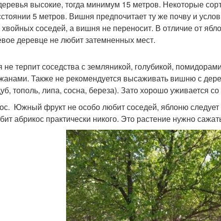
деревья высокие, тогда минимум 15 метров. Некоторые сор
сстоянии 5 метров. Вишня предпочитает ту же почву и услов
 хвойных соседей, а вишня не переносит. В отличие от ябло
вое деревце не любит затемненных мест.
 не терпит соседства с земляникой, голубикой, помидорам
жанами. Также не рекомендуется высаживать вишню с дере
 дуб, тополь, липа, сосна, береза). Зато хорошо уживается 
ос. Южный фрукт не особо любит соседей, яблоню следует в
бит абрикос практически никого. Это растение нужно сажать