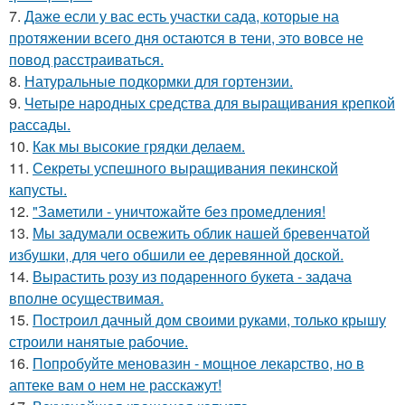
7.
Даже если у вас есть участки сада, которые на
протяжении всего дня остаются в тени, это вовсе не
повод расстраиваться.
8.
Натуральные подкормки для гортензии.
9.
Четыре народных средства для выращивания крепкой
рассады.
10.
Как мы высокие грядки делаем.
11.
Секреты успешного выращивания пекинской
капусты.
12.
"Заметили - уничтожайте без промедления!
13.
Мы задумали освежить облик нашей бревенчатой
избушки, для чего обшили ее деревянной доской.
14.
Вырастить розу из подаренного букета - задача
вполне осуществимая.
15.
Построил дачный дом своими руками, только крышу
строили нанятые рабочие.
16.
Попробуйте меновазин - мощное лекарство, но в
аптеке вам о нем не расскажут!