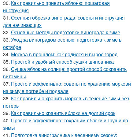
30.
Как правильно привить яблоню: пошаговая
инструкция
31.
Осенняя обрезка винограда: советы и инструкция
для начинающих
32.
Основные методы подготовки винограда к зиме
33.
Уход за виноградом осенью: подготовка к зиме в
октябре
34.
Москва в прошлом: как родился и вырос город
35.
Простой и удобный способ сушки шиповника
36.
Сушка яблок на солнце: простой способ сохранить
витамины
37.
Просто и эффективно: советы по хранению моркови
на зиму в погребе и подвале
38.
Как правильно хранить морковь в течение зимы без
потерь
39.
Как правильно хранить яблоки на долгий срок
40.
Просто и эффективно: сохраним яблоки и груши до
зимы
41.
Подготовка виноградника к весеннему сезону: