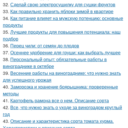
32.
Сделай свою электросушилку для сушки фруктов
33.
Как правильно хранить яблоки зимой в квартире
34.
Как питание влияет на мужскую потенцию: основные
продукты
35.
Лучшие продукты для повышения потенциала: наш
подбор
36.
Перец чили: от семян до плодов
37.
Осеннее удобрение для груши: как выбрать лучшее
38.
Персональный опыт: обязательные работы в
винограднике в октябре
39.
Весенние работы на винограднике: что нужно знать
для успешного урожая
40.
Заморозка и хранение боярышника: проверенные
методы
41.
Картофель рамона все о нем. Описание сорта
42.
Все, что нужно знать о уходе за виноградом круглый
год
43.
Описание и характеристика сорта томата хурма.
Характеристики и описание сорта