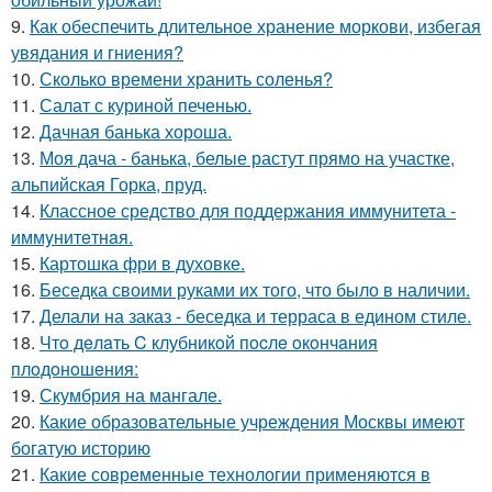
9.
Как обеспечить длительное хранение моркови, избегая
увядания и гниения?
10.
Сколько времени хранить соленья?
11.
Салат с куриной печенью.
12.
Дачная банька хороша.
13.
Моя дача - банька, белые растут прямо на участке,
альпийская Горка, пруд.
14.
Классное средство для поддержания иммунитета -
иммyнитeтнaя.
15.
Картошка фри в духовке.
16.
Беседка своими руками их того, что было в наличии.
17.
Делали на заказ - беседка и терраса в едином стиле.
18.
Чтo дeлaть C клубникoй пocлe oкoнчaния
плoдoнoшeния:
19.
Скумбрия на мангале.
20.
Какие образовательные учреждения Москвы имеют
богатую историю
21.
Какие современные технологии применяются в