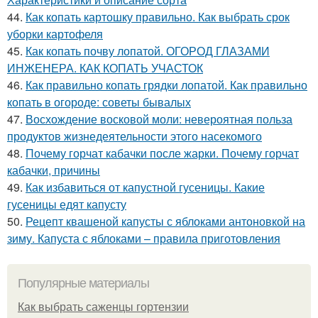
44.
Как копать картошку правильно. Как выбрать срок
уборки картофеля
45.
Как копать почву лопатой. ОГОРОД ГЛАЗАМИ
ИНЖЕНЕРА. КАК КОПАТЬ УЧАСТОК
46.
Как правильно копать грядки лопатой. Как правильно
копать в огороде: советы бывалых
47.
Восхождение восковой моли: невероятная польза
продуктов жизнедеятельности этого насекомого
48.
Почему горчат кабачки после жарки. Почему горчат
кабачки, причины
49.
Как избавиться от капустной гусеницы. Какие
гусеницы едят капусту
50.
Рецепт квашеной капусты с яблоками антоновкой на
зиму. Капуста с яблоками – правила приготовления
Популярные материалы
Как выбрать саженцы гортензии