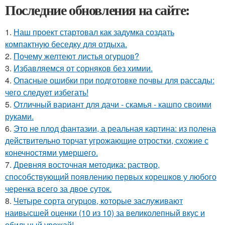
Последние обновления на сайте:
1.
Наш проект стартовал как задумка создать
компактную беседку для отдыха.
2.
Почему желтеют листья огурцов?
3.
Избавляемся от сорняков без химии.
4.
Опасные ошибки при подготовке почвы для рассады:
чего следует избегать!
5.
Отличный вариант для дачи - скамья - кашпо своими
руками.
6.
Это не плод фантазии, а реальная картина: из полена
действительно торчат угрожающие отростки, схожие с
конечностями умершего.
7.
Древняя восточная методика: раствор,
способствующий появлению первых корешков у любого
черенка всего за двое суток.
8.
Четыре сорта огурцов, которые заслуживают
наивысшей оценки (10 из 10) за великолепный вкус и
обильный урожай!