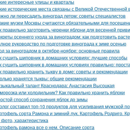
кие интересные улицы и кварталы
кие исторические места связаны с Великой Отечественной 
жно ли пересадить виноград летом: советы специалистов
Какие музеи Москвы считаются обязательными для посещен
к правильно заготовить черенки яблони для весенней прив
креты осеннего ухода за виноградом: как подготовить расте
лное руководство по подготовке винограда к зиме осенью
од за виноградом в октябре-ноябре: основные правила
к сушить шиповник в домашних условиях: лучшие способы
к сушить шиповник в домашних условиях правильно: прост
к правильно хранить тыкву в доме: советы и рекомендации
олько хранятся тыквы: общие рекомендации
зыкальный талант Краснодара: Анастасия Высоцкая
морозка или холодильник? Как правильно хранить яблоки
остой способ сохранения яблок до зимы
олог составил топ-10 продуктов для усиливания мужской п
ртофель сорта Рамона и зимний лук. Картофель Родриго. 
, фото, характеристика
ртофель рамона все о нем. Описание сорта