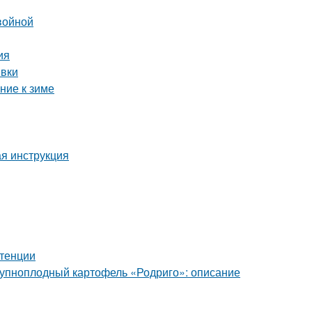
войной
ия
ивки
ние к зиме
ая инструкция
отенции
Крупноплодный картофель «Родриго»: описание