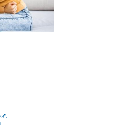
и".
в!