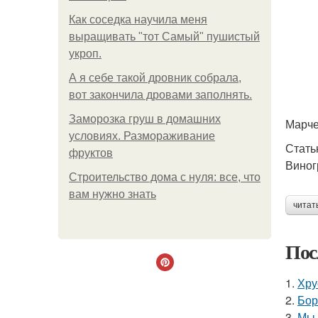
Как соседка научила меня
выращивать "тот Самый" пушистый
укроп.
А я себе такой дровник собрала,
вот закончила дровами заполнять.
Заморозка груш в домашних
Марче
условиях. Размораживание
Стать
фруктов
Виног
Строительство дома с нуля: все, что
вам нужно знать
читат
Пос
1.
Хру
2.
Бор
3.
Мы 