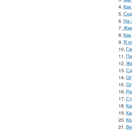
4.
Как
5.
Сод
6.
На 
7.
Жив
8.
Как
9.
Я x
10.
Гд
11.
Пе
12.
Же
13.
Сд
14.
Ог
15.
Ог
16.
Ра
17.
Ст
18.
Ка
19.
Ка
20.
Кр
21.
Ве