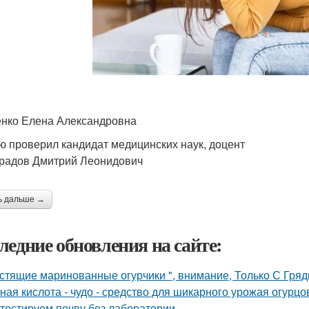
нко Елена Александровна
ю проверил кандидат медицинских наук, доцент
радов Дмитрий Леонидович
ь дальше →
ледние обновления на сайте:
стящие маринованные огурчики ", внимание, Только С Грядк
ная кислота - чудо - средство для шикарного урожая огурцо
тестируем почву без лаборатории.