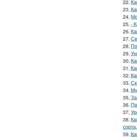
22.
Ка
23.
Ка
24.
Мо
25.
- 
26.
Ка
27.
Се
28.
По
29.
Ух
30.
Ка
31.
Ка
32.
Ка
33.
Ск
34.
Му
35.
За
36.
Пр
37.
Ур
38.
Ка
сорта
39.
Ка