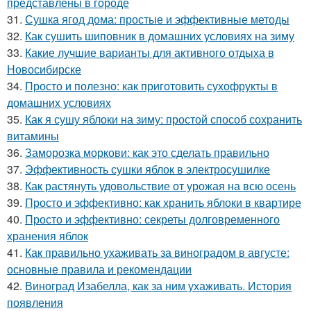
представлены в городе
31.
Сушка ягод дома: простые и эффективные методы
32.
Как сушить шиповник в домашних условиях на зиму
33.
Какие лучшие варианты для активного отдыха в
Новосибирске
34.
Просто и полезно: как приготовить сухофрукты в
домашних условиях
35.
Как я сушу яблоки на зиму: простой способ сохранить
витамины
36.
Заморозка моркови: как это сделать правильно
37.
Эффективность сушки яблок в электросушилке
38.
Как растянуть удовольствие от урожая на всю осень
39.
Просто и эффективно: как хранить яблоки в квартире
40.
Просто и эффективно: секреты долговременного
хранения яблок
41.
Как правильно ухаживать за виноградом в августе:
основные правила и рекомендации
42.
Виноград Изабелла, как за ним ухаживать. История
появления