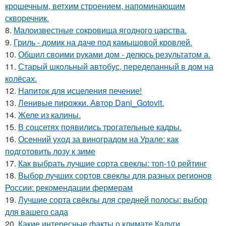
крошечным, ветхим строением, напоминающим
скворечник.
8.
Малоизвестные сокровища ягодного царства.
9.
Гриль - домик на даче под камышовой кровлей.
10.
Обшил своими руками дом - делюсь результатом а.
11.
Старый школьный автобус, переделанный в дом на
колёсах.
12.
Напиток для исцеления печение!
13.
Ленивые пирожки. Автор Dani_Gotovit.
14.
Желе из калины.
15.
В соцсетях появились трогательные кадры.
16.
Осенний уход за виноградом на Урале: как
подготовить лозу к зиме
17.
Как выбрать лучшие сорта свеклы: топ-10 рейтинг
18.
Выбор лучших сортов свеклы для разных регионов
России: рекомендации фермерам
19.
Лучшие сорта свёклы для средней полосы: выбор
для вашего сада
20.
Какие интересные факты о климате Калуги