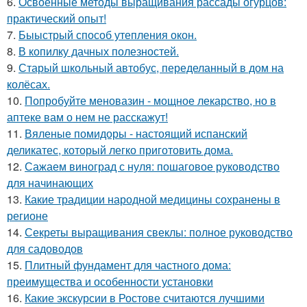
6.
Освоенные методы выращивания рассады огурцов:
практический опыт!
7.
Быыстрый способ утепления окон.
8.
В копилку дачных полезностей.
9.
Старый школьный автобус, переделанный в дом на
колёсах.
10.
Попробуйте меновазин - мощное лекарство, но в
аптеке вам о нем не расскажут!
11.
Вяленые помидоры - настоящий испанский
деликатес, который легко приготовить дома.
12.
Сажаем виноград с нуля: пошаговое руководство
для начинающих
13.
Какие традиции народной медицины сохранены в
регионе
14.
Секреты выращивания свеклы: полное руководство
для садоводов
15.
Плитный фундамент для частного дома:
преимущества и особенности установки
16.
Какие экскурсии в Ростове считаются лучшими