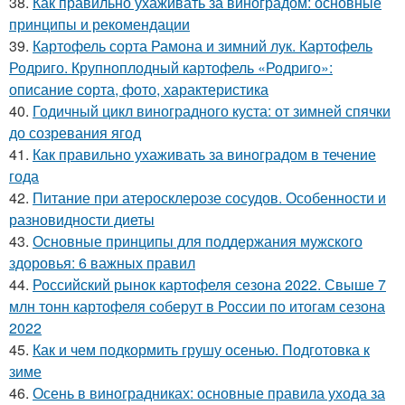
38.
Как правильно ухаживать за виноградом: основные
принципы и рекомендации
39.
Картофель сорта Рамона и зимний лук. Картофель
Родриго. Крупноплодный картофель «Родриго»:
описание сорта, фото, характеристика
40.
Годичный цикл виноградного куста: от зимней спячки
до созревания ягод
41.
Как правильно ухаживать за виноградом в течение
года
42.
Питание при атеросклерозе сосудов. Особенности и
разновидности диеты
43.
Основные принципы для поддержания мужского
здоровья: 6 важных правил
44.
Российский рынок картофеля сезона 2022. Свыше 7
млн тонн картофеля соберут в России по итогам сезона
2022
45.
Как и чем подкормить грушу осенью. Подготовка к
зиме
46.
Осень в виноградниках: основные правила ухода за