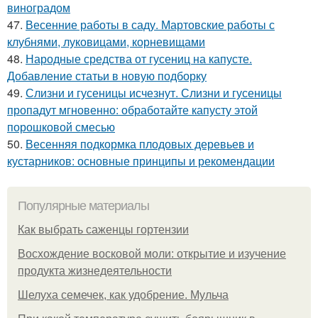
виноградом
47.
Весенние работы в саду. Мартовские работы с
клубнями, луковицами, корневищами
48.
Народные средства от гусениц на капусте.
Добавление статьи в новую подборку
49.
Слизни и гусеницы исчезнут. Слизни и гусеницы
пропадут мгновенно: обработайте капусту этой
порошковой смесью
50.
Весенняя подкормка плодовых деревьев и
кустарников: основные принципы и рекомендации
Популярные материалы
Как выбрать саженцы гортензии
Восхождение восковой моли: открытие и изучение
продукта жизнедеятельности
Шелуха семечек, как удобрение. Мульча