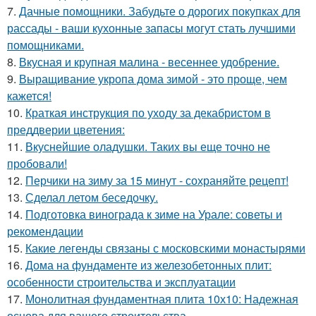
7.
Дачные помощники. Забудьте о дорогих покупках для
рассады - ваши кухонные запасы могут стать лучшими
помощниками.
8.
Вкусная и крупная малина - весеннее удобрение.
9.
Выращивание укропа дома зимой - это проще, чем
кажется!
10.
Краткая инструкция по уходу за декабристом в
преддверии цветения:
11.
Вкуснейшие оладушки. Таких вы еще точно не
пробовали!
12.
Перчики на зиму за 15 минут - сохраняйте рецепт!
13.
Сделал летом беседочку.
14.
Подготовка винограда к зиме на Урале: советы и
рекомендации
15.
Какие легенды связаны с московскими монастырями
16.
Дома на фундаменте из железобетонных плит:
особенности строительства и эксплуатации
17.
Монолитная фундаментная плита 10х10: Надежная
основа для вашего строительства