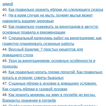
зимой
40.
Как правильно хранить яблоки до следующего сезона
41.
Ни в коем случае не мыть: почему мытьё может
навредить вашему здоровью
42.
Как правильно ухаживать за виноградом в августе:
основные правила и рекомендации
43.
Специальный календарь работ на винограднике: как
грамотно планировать сезонные работы
44.
Вкусный базилик: 7 простых рецептов для
домашнего стола
45.
Уход за виноградником: основные особенности и
подходы
46.
Как правильно копать грядки лопатой. Как правильно
копать в огороде: советы бывалых
47.
Сушеные яблоки в духовке в домашних условиях.
Как сушить яблоки в газовой духовке
48.
Как хранить морковь на зиму в погребе до весны.
Варианты хранения в погребе
49.
Особенности размножения ремонтантной малины