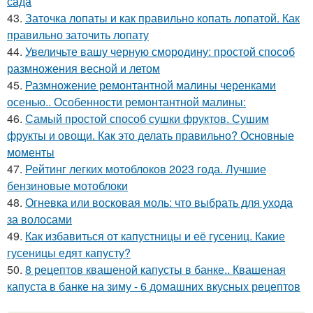
сада
43.
Заточка лопаты и как правильно копать лопатой. Как
правильно заточить лопату
44.
Увеличьте вашу черную смородину: простой способ
размножения весной и летом
45.
Размножение ремонтантной малины черенками
осенью.. Особенности ремонтантной малины:
46.
Самый простой способ сушки фруктов. Сушим
фрукты и овощи. Как это делать правильно? Основные
моменты
47.
Рейтинг легких мотоблоков 2023 года. Лучшие
бензиновые мотоблоки
48.
Огневка или восковая моль: что выбрать для ухода
за волосами
49.
Как избавиться от капустницы и её гусениц. Какие
гусеницы едят капусту?
50.
8 рецептов квашеной капусты в банке.. Квашеная
капуста в банке на зиму - 6 домашних вкусных рецептов