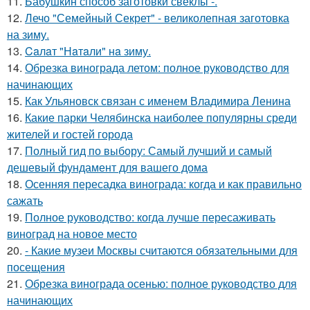
11.
Бабушкин способ заготовки свеклы -.
12.
Лечо "Семейный Секрет" - великолепная заготовка
на зиму.
13.
Caлaт "Нaтaли" нa зиму.
14.
Обрезка винограда летом: полное руководство для
начинающих
15.
Как Ульяновск связан с именем Владимира Ленина
16.
Какие парки Челябинска наиболее популярны среди
жителей и гостей города
17.
Полный гид по выбору: Самый лучший и самый
дешевый фундамент для вашего дома
18.
Осенняя пересадка винограда: когда и как правильно
сажать
19.
Полное руководство: когда лучше пересаживать
виноград на новое место
20.
- Какие музеи Москвы считаются обязательными для
посещения
21.
Обрезка винограда осенью: полное руководство для
начинающих