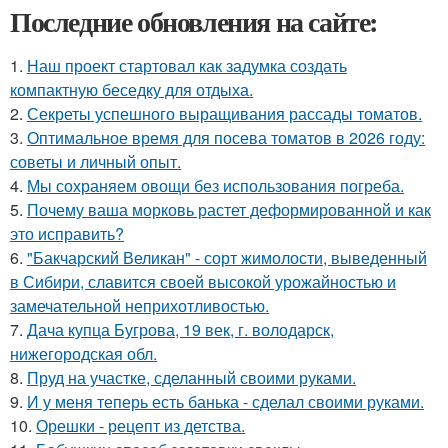
Последние обновления на сайте:
1.
Наш проект стартовал как задумка создать
компактную беседку для отдыха.
2.
Секреты успешного выращивания рассады томатов.
3.
Оптимальное время для посева томатов в 2026 году:
советы и личный опыт.
4.
Мы сохраняем овощи без использования погреба.
5.
Почему ваша морковь растет деформированной и как
это исправить?
6.
"Бакчарский Великан" - сорт жимолости, выведенный
в Сибири, славится своей высокой урожайностью и
замечательной неприхотливостью.
7.
Дача купца Бугрова, 19 век, г. володарск,
нижегородская обл.
8.
Пруд на участке, сделанный своими руками.
9.
И у меня теперь есть банька - сделал своими руками.
10.
Орешки - рецепт из детства.