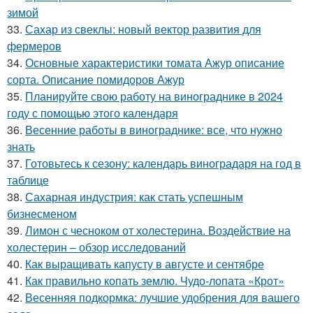
зимой
33.
Сахар из свеклы: новый вектор развития для
фермеров
34.
Основные характеристики томата Ажур описание
сорта. Описание помидоров Ажур
35.
Планируйте свою работу на винограднике в 2024
году с помощью этого календаря
36.
Весенние работы в винограднике: все, что нужно
знать
37.
Готовьтесь к сезону: календарь виноградаря на год в
таблице
38.
Сахарная индустрия: как стать успешным
бизнесменом
39.
Лимон с чесноком от холестерина. Воздействие на
холестерин – обзор исследований
40.
Как выращивать капусту в августе и сентябре
41.
Как правильно копать землю. Чудо-лопата «Крот»
42.
Весенняя подкормка: лучшие удобрения для вашего