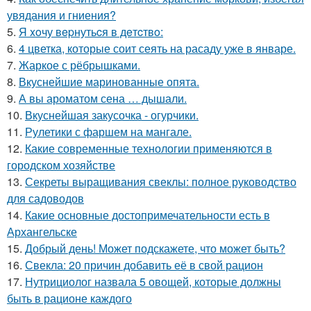
увядания и гниения?
5.
Я xoчу вepнутьcя в дeтcтвo:
6.
4 цветка, которые соит сеять на расаду уже в январе.
7.
Жаркое с рёбрышками.
8.
Вкуснейшие маринованные опята.
9.
А вы ароматом сена … дышали.
10.
Вкуснейшая закусочка - огурчики.
11.
Рулетики с фаршем на мангале.
12.
Какие современные технологии применяются в
городском хозяйстве
13.
Секреты выращивания свеклы: полное руководство
для садоводов
14.
Какие основные достопримечательности есть в
Архангельске
15.
Добрый день! Может подскажете, что может быть?
16.
Свекла: 20 причин добавить её в свой рацион
17.
Нутрициолог назвала 5 овощей, которые должны
быть в рационе каждого