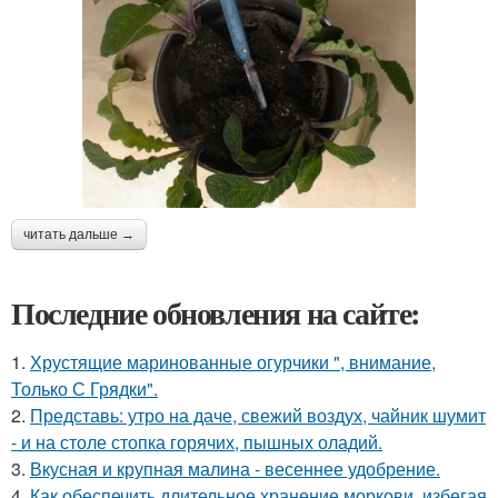
читать дальше →
Последние обновления на сайте:
1.
Хрустящие маринованные огурчики ", внимание,
Только С Грядки".
2.
Представь: утро на даче, свежий воздух, чайник шумит
- и на столе стопка горячих, пышных оладий.
3.
Вкусная и крупная малина - весеннее удобрение.
4.
Как обеспечить длительное хранение моркови, избегая