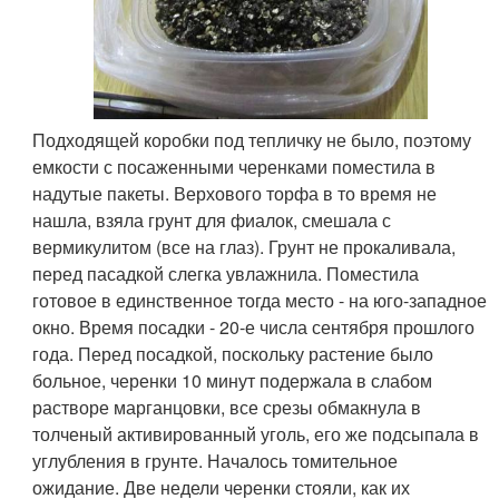
Подходящей коробки под тепличку не было, поэтому
емкости с посаженными черенками поместила в
надутые пакеты. Верхового торфа в то время не
нашла, взяла грунт для фиалок, смешала с
вермикулитом (все на глаз). Грунт не прокаливала,
перед пасадкой слегка увлажнила. Поместила
готовое в единственное тогда место - на юго-западное
окно. Время посадки - 20-е числа сентября прошлого
года. Перед посадкой, поскольку растение было
больное, черенки 10 минут подержала в слабом
растворе марганцовки, все срезы обмакнула в
толченый активированный уголь, его же подсыпала в
углубления в грунте. Началось томительное
ожидание. Две недели черенки стояли, как их