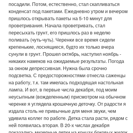
посадили. Потом, естественно, стал скапливаться
конденсат под пакетами. Ежедневно утром и вечером
пришлось открывать пакеты на 5-10 минут для
проветривания. Начала проветривать, стал
пересыхать грунт, его пришлось раз в неделю
поливать (чуть-чуть). Черенки все время сидели
крепенькие, лоснящиеся, будто их только вчера
сунули в грунт. Прошел октябрь, наступил ноябрь -
никаких намеков на ожидаемые результаты. Погода
за окном депрессивная. Нужна была срочно
подсветка. С предосторожностями отнесла саженцы
на работу, т.к. там имелась подходящая настольная
лампа. И вот, в первые числа декабря, под моим
неусыпным (вожделенным) присмотром на обычном
черенке я углядела крошечную деточку. От радости я
издала столь не привычные для меня звуки, чем
удивила коллег по работе. Детка стала расти, рядом с
ней появилась вторая. В 20-х числах декабря
показались мизерные детки на концах боковых жилок