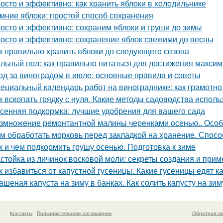
осто и эффективно: как хранить яблоки в холодильнике
мние яблоки: простой способ сохранения
осто и эффективно: сохраним яблоки и груши до зимы
осто и эффективно: сохранение яблок свежими до весны
к правильно хранить яблоки до следующего сезона
льный пол: как правильно питаться для достижения макси
од за виноградом в июле: основные правила и советы
ециальный календарь работ на винограднике: как грамотн
к вскопать грядку с нуля. Какие методы садоводства исполь
сенняя подкормка: лучшие удобрения для вашего сада
змножение ремонтантной малины черенками осенью.. Особ
м обработать морковь перед закладкой на хранение. Спосо
к и чем подкормить грушу осенью. Подготовка к зиме
стойка из личинок восковой моли: секреты создания и при
к избавиться от капустной гусеницы. Какие гусеницы едят к
ашеная капуста на зиму в банках. Как солить капусту на зи
Контакты
Пользовательское соглашение
Обратная св