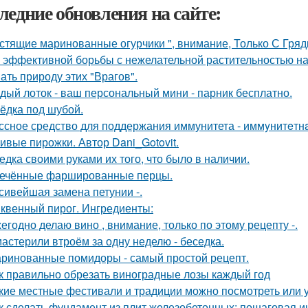
ледние обновления на сайте:
стящие маринованные огурчики ", внимание, Только С Грядк
 эффективной борьбы с нежелательной растительностью н
ать природу этих "Врагов".
дый лоток - ваш персональный мини - парник бесплатно.
ёдка под шубой.
ссное средство для поддержания иммунитета - иммyнитeтн
ивые пирожки. Автор Dani_Gotovit.
едка своими руками их того, что было в наличии.
ечённые фаршированные перцы.
сивейшая замена петунии -.
квенный пирог. Ингредиенты:
егодно делаю вино , внимание, только по этому рецепту -.
астерили втроём за одну неделю - беседка.
ринованные помидоры - самый простой рецепт.
к правильно обрезать виноградные лозы каждый год
кие местные фестивали и традиции можно посмотреть или 
к сделать фундамент из плит железобетонных: пошаговая и