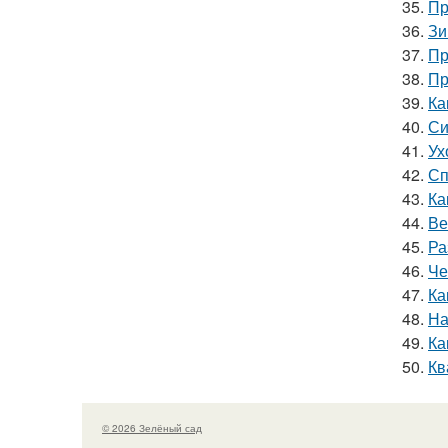
35.
Пр
36.
Зи
37.
Пр
38.
Пр
39.
Ка
40.
Си
41.
Ух
42.
Сп
43.
Ка
44.
Ве
45.
Ра
46.
Че
47.
Ка
48.
На
49.
Ка
50.
Кв
© 2026 Зелёный сад