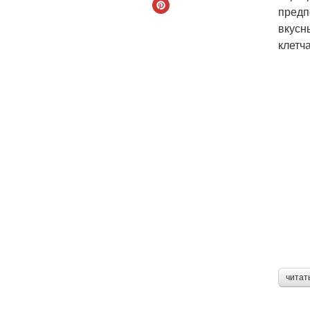
предп
вкусн
клетч
читат