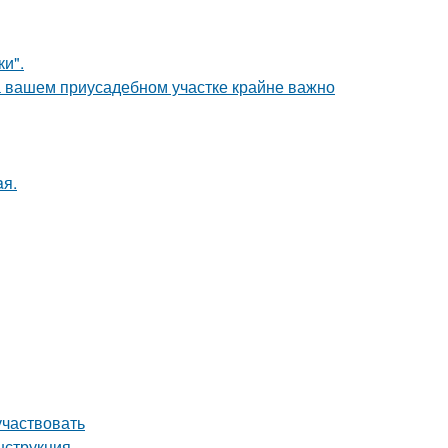
и".
а вашем приусадебном участке крайне важно
aя.
участвовать
нструкция