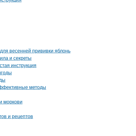
 для весенней прививки яблонь
ила и секреты
стая инструкция
ягоды
оды
 эффективные методы
и моркови
тов и рецептов