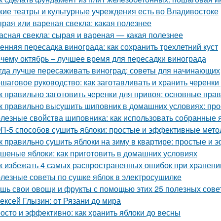
кие театры и культурные учреждения есть во Владивостоке
рая или вареная свекла: какая полезнее
асная свекла: сырая и вареная — какая полезнее
енняя пересадка винограда: как сохранить трехлетний куст
чему октябрь – лучшее время для пересадки винограда
гда лучше пересаживать виноград: советы для начинающих
шаговое руководство: как заготавливать и хранить черенки
к правильно заготовить черенки для привоя: основные прав
к правильно высушить шиповник в домашних условиях: про
лезные свойства шиповника: как использовать собранные 
П-5 способов сушить яблоки: простые и эффективные мет
к правильно сушить яблоки на зиму в квартире: простые и
шеные яблоки: как приготовить в домашних условиях
к избежать 4 самых распространенных ошибок при хранени
лезные советы по сушке яблок в электросушилке
шь свои овощи и фрукты с помощью этих 25 полезных сове
ексей Глызин: от Рязани до мира
осто и эффективно: как хранить яблоки до весны