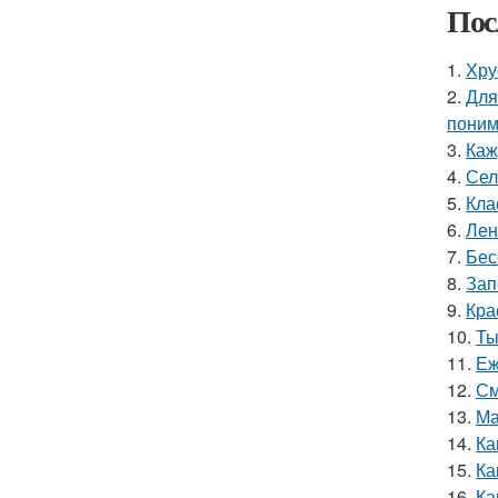
Пос
1.
Хру
2.
Для
поним
3.
Каж
4.
Сел
5.
Кла
6.
Лен
7.
Бес
8.
Зап
9.
Кра
10.
Ты
11.
Еж
12.
См
13.
Ма
14.
Ка
15.
Ка
16.
Ка