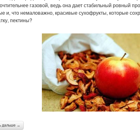
очтительнее газовой, ведь она дает стабильный ровный прог
ые и, что немаловажно, красивые сухофрукты, которые со
атку, пектины?
ь дальше →