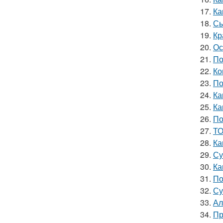
17.
Ка
18.
Сы
19.
Кр
20.
Ос
21.
По
22.
Ко
23.
По
24.
Ка
25.
Ка
26.
По
27.
ТО
28.
Ка
29.
Су
30.
Ка
31.
По
32.
Су
33.
Ал
34.
Пр