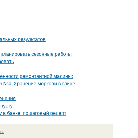
мальных результатов
о планировать сезонные работы
зовать
енности ремонтантной малины:
б №4. Хранение моркови в глине
менения
апусту
му в банке: пошаговый рецепт
язь