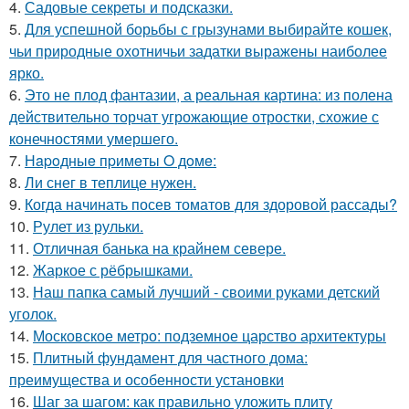
4.
Садовые секреты и подсказки.
5.
Для успешной борьбы с грызунами выбирайте кошек,
чьи природные охотничьи задатки выражены наиболее
ярко.
6.
Это не плод фантазии, а реальная картина: из полена
действительно торчат угрожающие отростки, схожие с
конечностями умершего.
7.
Нapoдныe пpимeты O дoмe:
8.
Ли снег в теплице нужен.
9.
Когда начинать посев томатов для здоровой рассады?
10.
Рулет из рульки.
11.
Отличная банька на крайнем севере.
12.
Жаркое с рёбрышками.
13.
Наш папка самый лучший - своими руками детский
уголок.
14.
Московское метро: подземное царство архитектуры
15.
Плитный фундамент для частного дома:
преимущества и особенности установки
16.
Шаг за шагом: как правильно уложить плиту