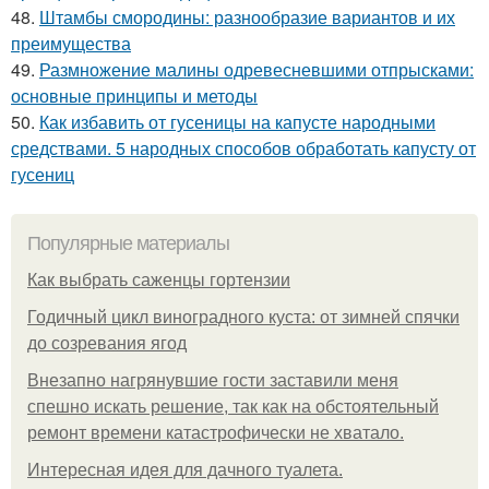
48.
Штамбы смородины: разнообразие вариантов и их
преимущества
49.
Размножение малины одревесневшими отпрысками:
основные принципы и методы
50.
Как избавить от гусеницы на капусте народными
средствами. 5 народных способов обработать капусту от
гусениц
Популярные материалы
Как выбрать саженцы гортензии
Годичный цикл виноградного куста: от зимней спячки
до созревания ягод
Внезапно нагрянувшие гости заставили меня
спешно искать решение, так как на обстоятельный
ремонт времени катастрофически не хватало.
Интересная идея для дачного туалета.