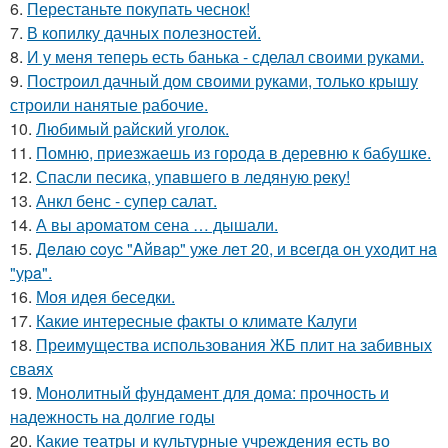
6.
Перестаньте покупать чеснок!
7.
В копилку дачных полезностей.
8.
И у меня теперь есть банька - сделал своими руками.
9.
Построил дачный дом своими руками, только крышу
строили нанятые рабочие.
10.
Любимый райский уголок.
11.
Помню, приезжаешь из города в деревню к бабушке.
12.
Спасли песика, упaвшего в ледяную рeку!
13.
Анкл бенс - супер салат.
14.
А вы ароматом сена … дышали.
15.
Дeлaю coуc "Aйвap" ужe лeт 20, и вceгдa oн уxoдит нa
"уpa".
16.
Моя идея беседки.
17.
Какие интересные факты о климате Калуги
18.
Преимущества использования ЖБ плит на забивных
сваях
19.
Монолитный фундамент для дома: прочность и
надежность на долгие годы
20.
Какие театры и культурные учреждения есть во