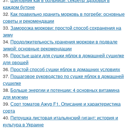
31.
Шиповник как в больнице: секреты здоровья в
каждом бутоне
32.
Как правильно хранить морковь в погребе: основные
советы и рекомендации
33.
Заморозка моркови: простой способ сохранения на
зиму
34.
Продолжительность хранения моркови в подвале
зимой: основные рекомендации
35.
Простые шаги для сушки яблок в домашней сушилке
для овощей
36.
Простой способ сушки яблок в домашних условиях
37.
Пошаговое руководство по сушке яблок в домашней
сушилке
38.
Больше энергии и потенции: 4 основных витамина
для мужчин
39.
Сорт томатов Ажур F1. Описание и характеристика
сорта
40.
Петрушка листовая итальянский гигант: история и
культура в Украине