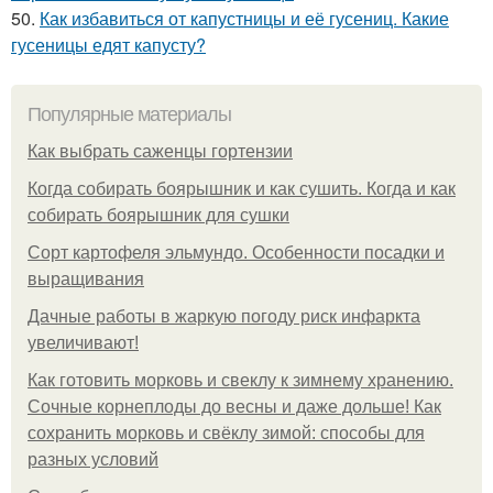
50.
Как избавиться от капустницы и её гусениц. Какие
гусеницы едят капусту?
Популярные материалы
Как выбрать саженцы гортензии
Когда собирать боярышник и как сушить. Когда и как
собирать боярышник для сушки
Сорт картофеля эльмундо. Особенности посадки и
выращивания
Дачные работы в жаркую погоду риск инфаркта
увеличивают!
Как готовить морковь и свеклу к зимнему хранению.
Сочные корнеплоды до весны и даже дольше! Как
сохранить морковь и свёклу зимой: способы для
разных условий