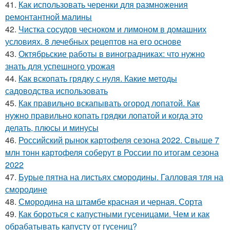
41.
Как использовать черенки для размножения
ремонтантной малины
42.
Чистка сосудов чесноком и лимоном в домашних
условиях. 8 лечебных рецептов на его основе
43.
Октябрьские работы в виноградниках: что нужно
знать для успешного урожая
44.
Как вскопать грядку с нуля. Какие методы
садоводства использовать
45.
Как правильно вскапывать огород лопатой. Как
нужно правильно копать грядки лопатой и когда это
делать, плюсы и минусы
46.
Российский рынок картофеля сезона 2022. Свыше 7
млн тонн картофеля соберут в России по итогам сезона
2022
47.
Бурые пятна на листьях смородины. Галловая тля на
смородине
48.
Смородина на штамбе красная и черная. Сорта
49.
Как бороться с капустными гусеницами. Чем и как
обрабатывать капусту от гусениц?