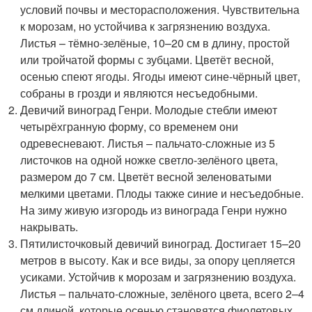
условий почвы и месторасположения. Чувствительна
к морозам, но устойчива к загрязнению воздуха.
Листья – тёмно-зелёные, 10–20 см в длину, простой
или тройчатой формы с зубцами. Цветёт весной,
осенью спеют ягоды. Ягоды имеют сине-чёрный цвет,
собраны в грозди и являются несъедобными.
Девичий виноград Генри. Молодые стебли имеют
четырёхгранную форму, со временем они
одревесневают. Листья – пальчато-сложные из 5
листочков на одной ножке светло-зелёного цвета,
размером до 7 см. Цветёт весной зеленоватыми
мелкими цветами. Плоды также синие и несъедобные.
На зиму живую изгородь из винограда Генри нужно
накрывать.
Пятилисточковый девичий виноград. Достигает 15–20
метров в высоту. Как и все виды, за опору цепляется
усиками. Устойчив к морозам и загрязнению воздуха.
Листья – пальчато-сложные, зелёного цвета, всего 2–4
см длиной, которые осенью становятся фиолетовых