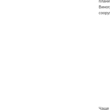
плани
Виног
соору
Чаще 