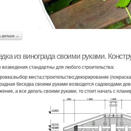
ь дальше →
едка из винограда своими руками. Констр
 возведения стандартны для любого строительства:
ровка;выбор места;строительство;декорирование (покраска,
радная беседка своими руками возводится садоводами дово
жение, а все делать своими руками, то стоит начать с плани