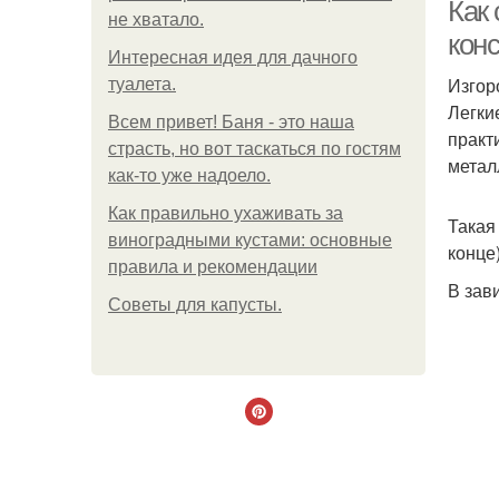
Как 
не хватало.
кон
Интересная идея для дачного
Изгор
туалета.
Легки
Всем привет! Баня - это наша
практ
страсть, но вот таскаться по гостям
метал
как-то уже надоело.
Как правильно ухаживать за
Такая
виноградными кустами: основные
конце
правила и рекомендации
В зав
Советы для капусты.