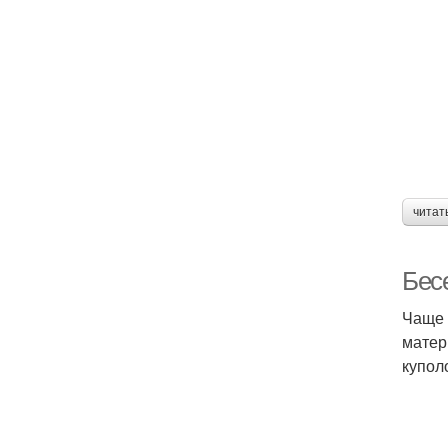
читат
Бес
Чаще 
матер
купол