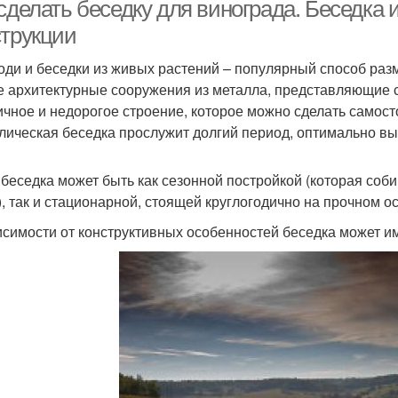
ландшафтном дизайне
сделать беседку для винограда. Беседка 
струкции
оди и беседки из живых растений – популярный способ ра
е архитектурные сооружения из металла, представляющие со
ичное и недорогое строение, которое можно сделать самост
лическая беседка прослужит долгий период, оптимально в
 беседка может быть как сезонной постройкой (которая соби
), так и стационарной, стоящей круглогодично на прочном о
исимости от конструктивных особенностей беседка может и