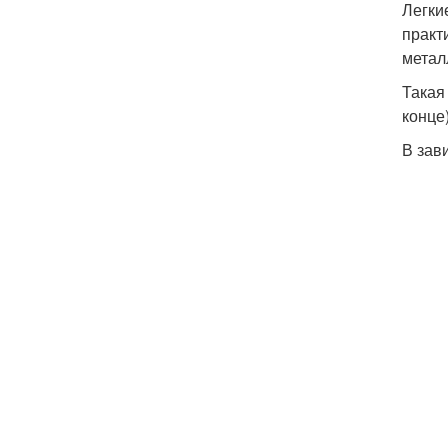
Легки
практ
метал
Такая
конце
В зав