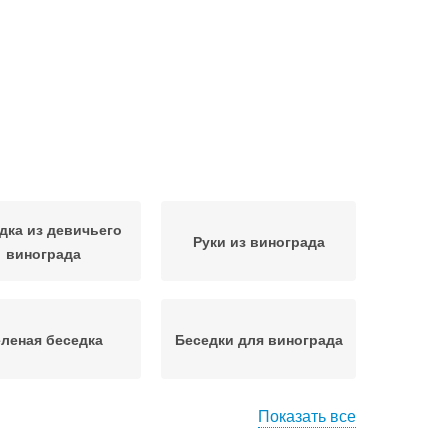
дка из девичьего
Руки из винограда
винограда
леная беседка
Беседки для винограда
Показать все
Беседка под
градная беседка