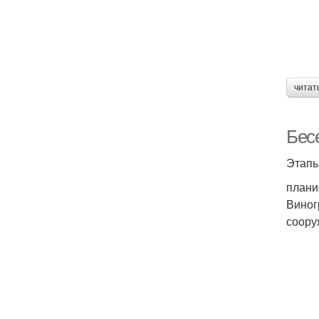
читат
Бес
Этапы
плани
Виног
соору