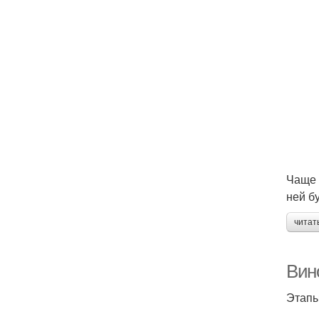
Чаще 
ней б
читат
Вин
Этапы