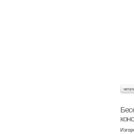
читат
Бес
кон
Изгор