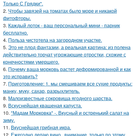
Только С Грядки".
2.
Чтобы завязей на томатах было море и никакой
фитофторы.
3.
Каждый лоток - ваш персональный мини - парник
бесплатно.
4.
Польза чистотела на загородном участке.
5.
Это не плод фантазии, а реальная картина: из полена
действительно торчат угрожающие отростки, схожие с
конечностями умершего.
6.
Почему ваша морковь растет деформированной и как
это исправить?
7.
Приготовление: 1. мы смешиваем все сухие продукты:
манку, муку, сахар, разрыхлитель.
8.
Малоизвестные сокровища ягодного царства.
9.
Вскуснейшая квашеная капуста.
10.
"Мадам Морковка" -. Вкусный и остренький салат на
зиму.
11.
Вкуснейшая грибная икра.
12.
Ежегодно делаю вино , внимание, только по этому