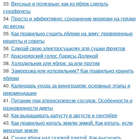
33.
Вкусные и полезные: как из яблок сделать
сухофрукты
34.
Просто и эффективно: сохранение моркови на грядке
до весны
35.
Как правильно сушить яблоки на зиму: проверенные
рецепты и советы
36.
Сделай свою электросушилку для сушки фруктов
37.
Красноярский голос Ларисы Долиной
38.
Холодильник для яблок: за или против
39.
Заморозка или холодильник? Как правильно хранить
яблоки
40.
Календарь ухода за виноградом: основные этапы и
рекомендации
41.
Питание при атеросклерозе сосудов. Особенности и
разновидности диеты
42.
Как выращивать капусту в августе и сентябре
43.
Как правильно копать землю зимой. Как копать, если
мерзлая земля
44.
Сушка яблок над газовой плитой. Как высушить