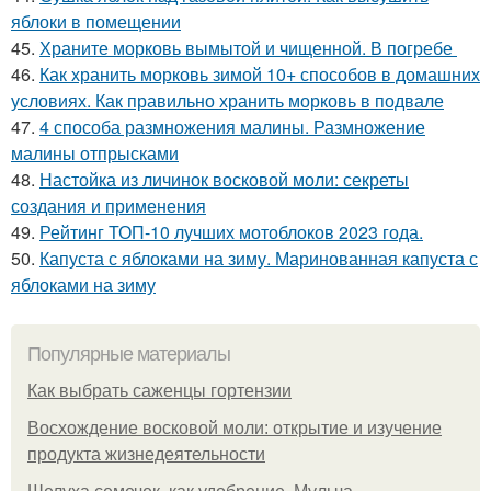
яблоки в помещении
45.
Храните морковь вымытой и чищенной. В погребе
46.
Как хранить морковь зимой 10+ способов в домашних
условиях. Как правильно хранить морковь в подвале
47.
4 способа размножения малины. Размножение
малины отпрысками
48.
Настойка из личинок восковой моли: секреты
создания и применения
49.
Рейтинг ТОП-10 лучших мотоблоков 2023 года.
50.
Капуста с яблоками на зиму. Маринованная капуста с
яблоками на зиму
Популярные материалы
Как выбрать саженцы гортензии
Восхождение восковой моли: открытие и изучение
продукта жизнедеятельности