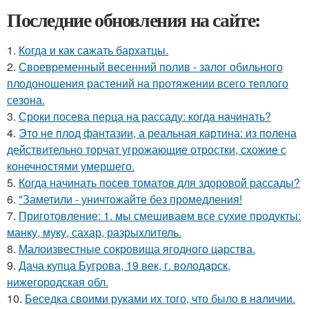
Последние обновления на сайте:
1.
Когда и как сажать бархатцы.
2.
Своевременный весенний полив - залог обильного
плодоношения растений на протяжении всего теплого
сезона.
3.
Сроки посева перца на рассаду: когда начинать?
4.
Это не плод фантазии, а реальная картина: из полена
действительно торчат угрожающие отростки, схожие с
конечностями умершего.
5.
Когда начинать посев томатов для здоровой рассады?
6.
"Заметили - уничтожайте без промедления!
7.
Приготовление: 1. мы смешиваем все сухие продукты:
манку, муку, сахар, разрыхлитель.
8.
Малоизвестные сокровища ягодного царства.
9.
Дача купца Бугрова, 19 век, г. володарск,
нижегородская обл.
10.
Беседка своими руками их того, что было в наличии.