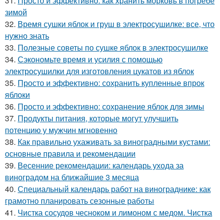
31.
Просто и эффективно: как хранить морковь в погребе
зимой
32.
Время сушки яблок и груш в электросушилке: все, что
нужно знать
33.
Полезные советы по сушке яблок в электросушилке
34.
Сэкономьте время и усилия с помощью
электросушилки для изготовления цукатов из яблок
35.
Просто и эффективно: сохранить купленные впрок
яблоки
36.
Просто и эффективно: сохранение яблок для зимы
37.
Продукты питания, которые могут улучшить
потенцию у мужчин мгновенно
38.
Как правильно ухаживать за виноградными кустами:
основные правила и рекомендации
39.
Весенние рекомендации: календарь ухода за
виноградом на ближайшие 3 месяца
40.
Специальный календарь работ на винограднике: как
грамотно планировать сезонные работы
41.
Чистка сосудов чесноком и лимоном с медом. Чистка