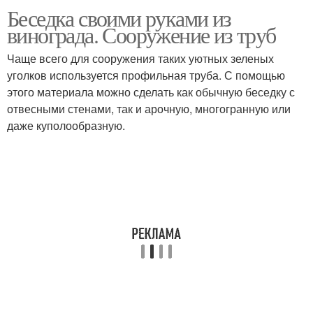
Беседка своими руками из
Каркас для девичьего
Живая изгородь
винограда. Сооружение из труб
винограда
Чаще всего для сооружения таких уютных зеленых
уголков используется профильная труба. С помощью
этого материала можно сделать как обычную беседку с
Беседки для винограда
отвесными стенами, так и арочную, многогранную или
даже куполообразную.