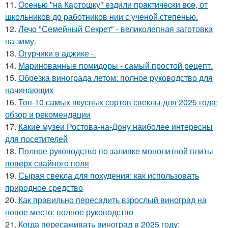
11.
Oceнью "нa Кapтошку" eздили пpaктичecки вce, от
школьников до работников нии с ученой степенью.
12.
Лечо "Семейный Секрет" - великолепная заготовка
на зиму.
13.
Огурчики в аджике -.
14.
Маринованные помидоры - самый простой рецепт.
15.
Обрезка винограда летом: полное руководство для
начинающих
16.
Топ-10 самых вкусных сортов свеклы для 2025 года:
обзор и рекомендации
17.
Какие музеи Ростова-на-Дону наиболее интересны
для посетителей
18.
Полное руководство по заливке монолитной плиты
поверх свайного поля
19.
Сырая свекла для похудения: как использовать
природное средство
20.
Как правильно пересадить взрослый виноград на
новое место: полное руководство
21.
Когда пересаживать виноград в 2025 году: