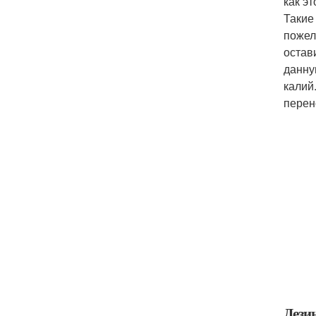
как э
Такие
пожел
остав
данну
калий
перен
Дези