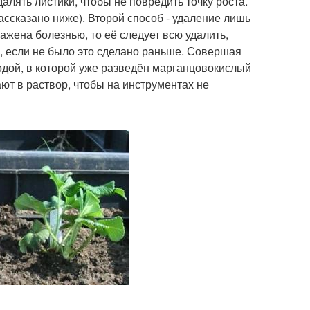
далять листики, чтобы не повредить точку роста.
рассказано ниже). Второй способ - удаление лишь
жена болезнью, то её следует всю удалить,
ы, если не было это сделано раньше. Совершая
одой, в которой уже разведён марганцовокислый
ают в раствор, чтобы на инструментах не