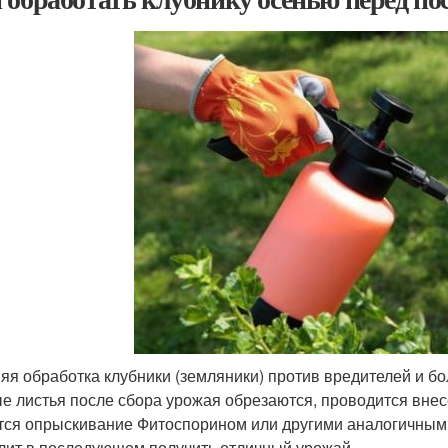
яя обработка клубники (земляники) против вредителей и бо
е листья после сбора урожая обрезаются, проводится внес
тся опрыскивание Фитоспорином или другими аналогичными
лит в последующем получить отличный урожай