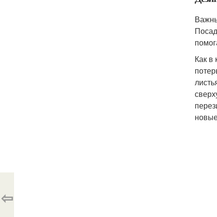
Важны
Посад
помог
Как в
потер
листь
сверх
перез
новые
⇦