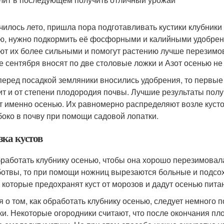
чилось лето, пришла пора подготавливать кустики клубники 
ю, нужно подкормить её фосфорными и калийными удобрени
ют их более сильными и помогут растению лучше перезимова
е сентября вносят по две столовые ложки и Азот осенью не
перед посадкой земляники вносились удобрения, то первые 
ит и от степени плодородия почвы. Лучшие результаты пол
т именно осенью. Их равномерно распределяют возле куст
боко в почву при помощи садовой лопатки.
зка кустов
бработать клубнику осенью, чтобы она хорошо перезимовал
ботвы, то при помощи ножниц вырезаются больные и подсох
, которые предохранят куст от морозов и дадут осенью пита
я о том, как обработать клубнику осенью, следует немного 
ки. Некоторые огородники считают, что после окончания пл