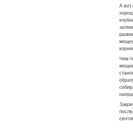
А вот
хорош
клубн
затяж
разви
мощну
корне
Чем т
мощны
стано
образ
собир
напра
Закре
после
сентя