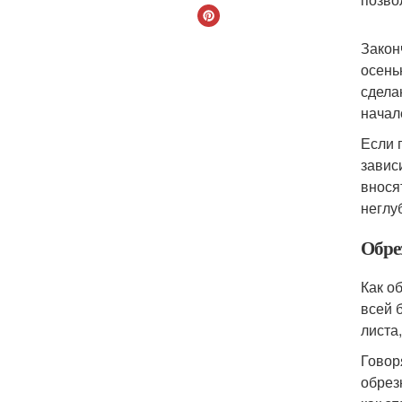
Закон
осень
сдела
начал
Если 
завис
внося
неглу
Обре
Как о
всей 
листа
Говор
обрез