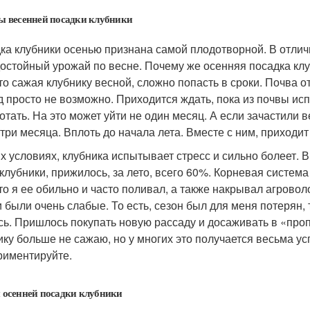
 весенней посадки клубники
ка клубники осенью признана самой плодотворной. В отличи
достойный урожай по весне. Почему же осенняя посадка клу
что сажая клубнику весной, сложно попасть в сроки. Почва о
д просто не возможно. Приходится ждать, пока из почвы исп
отать. На это может уйти не один месяц. А если зачастили 
и три месяца. Вплоть до начала лета. Вместе с ним, приход
их условиях, клубника испытывает стресс и сильно болеет. 
клубники, прижилось, за лето, всего 60%. Корневая система
что я ее обильно и часто поливал, а также накрывал агровол
и были очень слабые. То есть, сезон был для меня потерян, 
сь. Пришлось покупать новую рассаду и досаживать в «про
ику больше не сажаю, но у многих это получается весьма у
риментируйте.
осенней посадки клубники