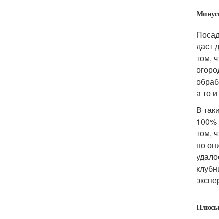
Минусы
Посад
даст 
том, 
огоро
обраб
а то 
В так
100% 
том, 
но он
удало
клубн
экспе
Плюсы 