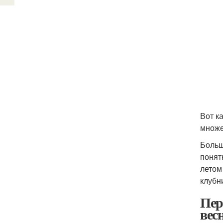
Вот к
множе
Больш
понят
летом
клубн
Пер
вес