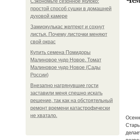
Сэкономьте сезонное яблоко:
простой способ сушки в домашней
духовой камере
Замиокулькас желтеют и сохнут
листья. Почему листочки меняют
свой окрас
Купить семена Помидоры
Малиновое чудо Новое. Томат
Малиновое чудо Новое (Сады
России)
Внезапно нагрянувшие гости
заставили меня спешно искать
решение, так как на обстоятельный
ремонт времени катастрофически
не хватало.
Осенн
Стары
делае
позво