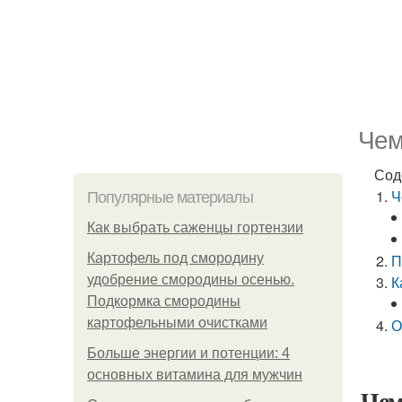
Чем
Сод
Ч
Популярные материалы
Как выбрать саженцы гортензии
Картофель под смородину
П
удобрение смородины осенью.
К
Подкормка смородины
картофельными очистками
О
Больше энергии и потенции: 4
основных витамина для мужчин
Чем