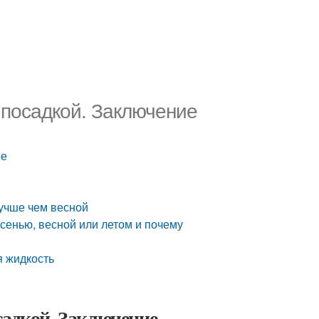
 посадкой. Заключение
ие
учше чем весной
осенью, весной или летом и почему
я жидкость
садкой. Заключение