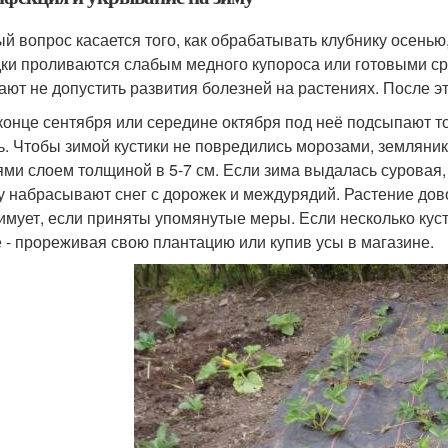
й вопрос касается того, как обрабатывать клубнику осень
ки проливаются слабым медного купороса или готовыми ср
ают не допустить развития болезней на растениях. После эт
 конце сентября или середине октября под неё подсыпают т
ь. Чтобы зимой кустики не повредились морозами, земляни
ями слоем толщиной в 5-7 см. Если зима выдалась суровая,
у набрасывают снег с дорожек и междурядий. Растение дов
имует, если приняты упомянутые меры. Если несколько куст
 - прореживая свою плантацию или купив усы в магазине.