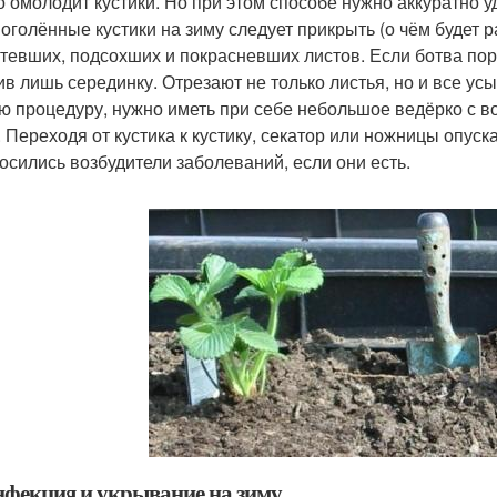
то омолодит кустики. Но при этом способе нужно аккуратно у
 оголённые кустики на зиму следует прикрыть (о чём будет 
тевших, подсохших и покрасневших листов. Если ботва пора
ив лишь серединку. Отрезают не только листья, но и все ус
ю процедуру, нужно иметь при себе небольшое ведёрко с в
. Переходя от кустика к кустику, секатор или ножницы опуск
осились возбудители заболеваний, если они есть.
нфекция и укрывание на зиму