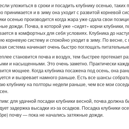
 если уложиться в сроки и посадить клубнику осенью, таких
о принимается и в зиму она уходит с развитой корневой сис
ики осенью производится когда жара уже сдала свои позици
ные дожди. Почва, в которой уже «сидят» корни клубники, 
вается в комфортных для себя условиях. Клубника до наст
ю корневую систему и спокойно уходит в зиму. По весне, с
вая система начинает очень быстро поглощать питательные
еплее становится почва и воздух, тем быстрее протекает ра
ми и насыщенными. Это очень заметно. Практически каждый
вится мощнее. Когда клубника посажена под осень, она ран
уется и вызревает намного раньше. Есть все шансы собрать 
аю клубнику на полторы недели раньше, чем все мои соседи
сен.
пим: для удачной посадки клубники весной, почва должна б
дует задержка высадки из-за осадков. Посадка клубники ос
бре) почву — пока не начались затяжные дожди.