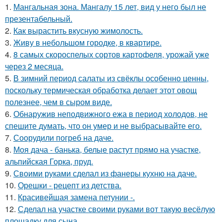
1.
Мангальная зона. Мангалу 15 лет, вид у него был не
презентабельный.
2.
Как вырастить вкусную жимолость.
3.
Живу в небольшом городке, в квартире.
4.
8 самых скороспелых сортов картофеля, урожай уже
через 2 месяца.
5.
В зимний период салаты из свёклы особенно ценны,
поскольку термическая обработка делает этот овощ
полезнее, чем в сыром виде.
6.
Обнаружив неподвижного ежа в период холодов, не
спешите думать, что он умер и не выбрасывайте его.
7.
Соорудили погреб на даче.
8.
Моя дача - банька, белые растут прямо на участке,
альпийская Горка, пруд.
9.
Своими руками сделал из фанеры кухню на даче.
10.
Орешки - рецепт из детства.
11.
Красивейшая замена петунии -.
12.
Сделал на участке своими руками вот такую весёлую
площадку для сына.