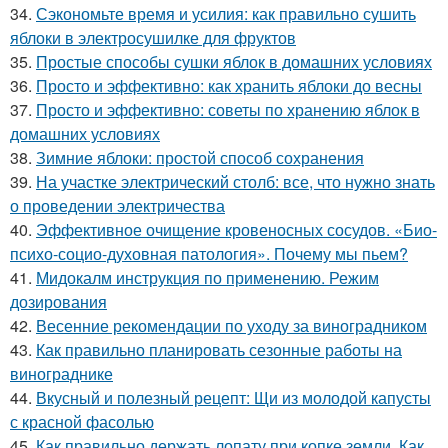
34.
Сэкономьте время и усилия: как правильно сушить
яблоки в электросушилке для фруктов
35.
Простые способы сушки яблок в домашних условиях
36.
Просто и эффективно: как хранить яблоки до весны
37.
Просто и эффективно: советы по хранению яблок в
домашних условиях
38.
Зимние яблоки: простой способ сохранения
39.
На участке электрический столб: все, что нужно знать
о проведении электричества
40.
Эффективное очищение кровеносных сосудов. «Био-
психо-социо-духовная патология». Почему мы пьем?
41.
Мидокалм инструкция по применению. Режим
дозирования
42.
Весенние рекомендации по уходу за виноградником
43.
Как правильно планировать сезонные работы на
винограднике
44.
Вкусный и полезный рецепт: Щи из молодой капусты
с красной фасолью
45.
Как правильно держать лопату при копке земли. Как