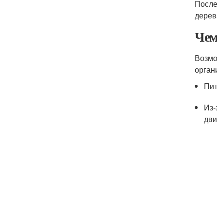
После
дерев
Чем
Возмо
орган
Пит
Из-
дви