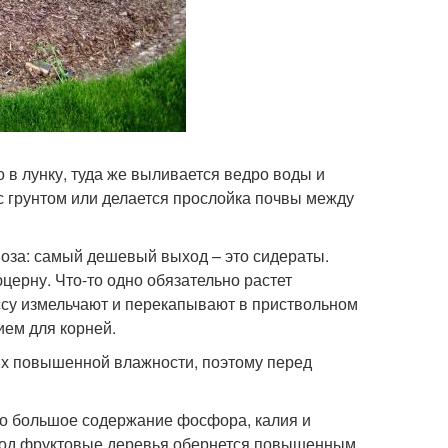
 в лунку, туда же выливается ведро воды и
 грунтом или делается прослойка почвы между
воза: самый дешевый выход – это сидераты.
юцерну. Что-то одно обязательно растет
ассу измельчают и перекапывают в приствольном
ием для корней.
ях повышенной влажности, поэтому перед
дно большое содержание фосфора, калия и
 под фруктовые деревья обернется повышенным