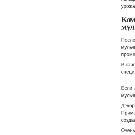
урожа
Ком
мул
После
мульч
проме
В кач
специ
Если 
мульч
Декор
Приме
созда
Очень