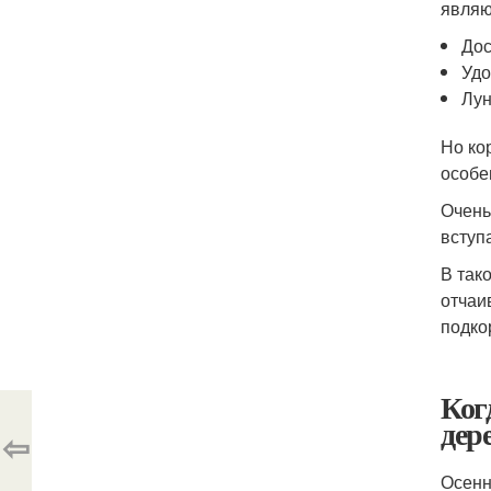
являю
Дос
Удо
Лун
Но ко
особе
Очень
вступ
В так
отчаи
подко
Ког
дер
⇦
Осенн