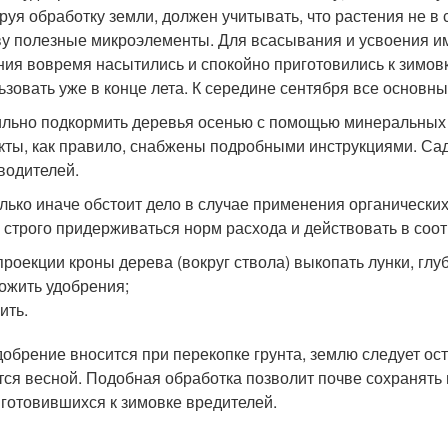
руя обработку земли, должен учитывать, что растения не в
ву полезные микроэлементы. Для всасывания и усвоения им
ния вовремя насытились и спокойно приготовились к зимовк
ьзовать уже в конце лета. К середине сентября все основн
льно подкормить деревья осенью с помощью минеральных 
кты, как правило, снабжены подробными инструкциями. Са
водителей.
лько иначе обстоит дело в случае применения органических
 строго придерживаться норм расхода и действовать в соо
проекции кроны дерева (вокруг ствола) выкопать лунки, глу
ожить удобрения;
ить.
добрение вносится при перекопке грунта, землю следует ост
тся весной. Подобная обработка позволит почве сохранять 
иготовившихся к зимовке вредителей.