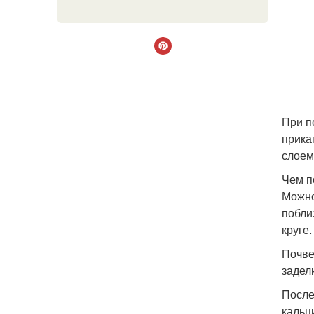
При п
прика
слоем
Чем п
Можно
побли
круге
Почве
задел
После
кальц