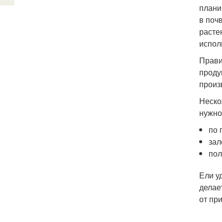
плани
в поч
расте
испол
Прави
проду
произ
Неско
нужно
по 
зал
пол
Ели у
делае
от пр