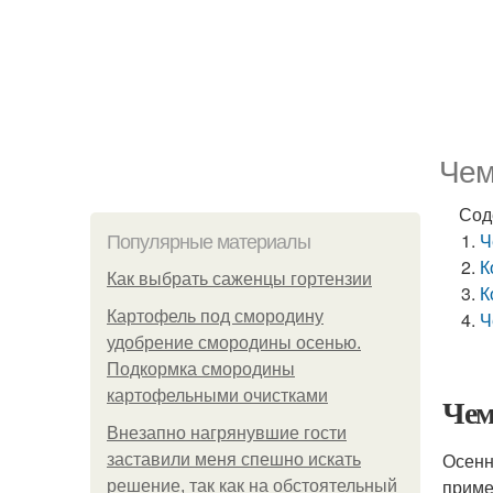
Чем
Сод
Ч
Популярные материалы
К
Как выбрать саженцы гортензии
К
Картофель под смородину
Ч
удобрение смородины осенью.
Подкормка смородины
картофельными очистками
Чем
Внезапно нагрянувшие гости
Осенн
заставили меня спешно искать
приме
решение, так как на обстоятельный