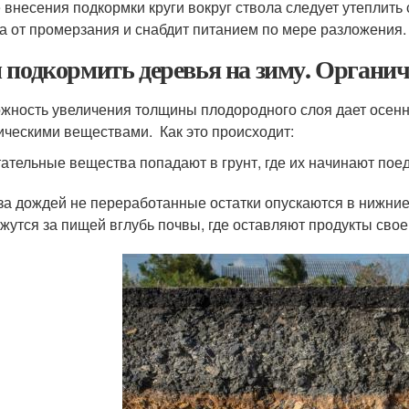
 внесения подкормки круги вокруг ствола следует утеплить
а от промерзания и снабдит питанием по мере разложения.
 подкормить деревья на зиму. Органич
жность увеличения толщины плодородного слоя дает осен
ическими веществами. Как это происходит:
ательные вещества попадают в грунт, где их начинают пое
за дождей не переработанные остатки опускаются в нижни
жутся за пищей вглубь почвы, где оставляют продукты сво