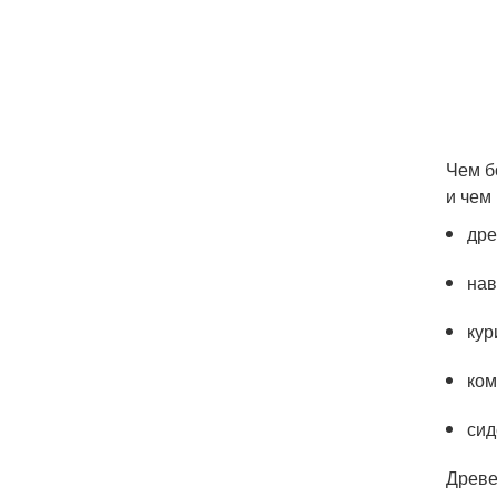
Чем б
и чем
дре
нав
кур
ком
сид
Древе