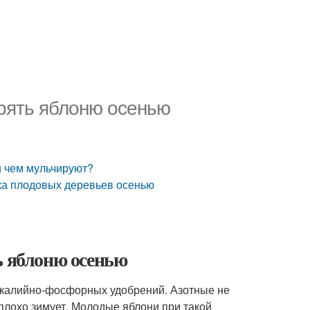
рять яблоню осенью
и чем мульчируют?
мка плодовых деревьев осенью
ь яблоню осенью
у калийно-фосфорных удобрений. Азотные не
плохо зимует. Молодые яблони при такой