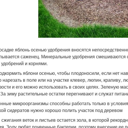
осадке яблонь осенью удобрения вносятся непосредственно
пывается саженец. Минеральные удобрения смешиваются с
 удобрений и корнями.
одкормить яблони осенью, чтобы плодоносили, если нет на
 нарезать в поле или на участке клевер, люпин, крапиву, л
зости и его можно использовать в своих целях. Зеленую м
. За зиму растительные остатки перегнивают и служат питан
нные микроорганизмы способны работать только в услови
кой сидератов нужно хорошо полить участок под деревом
 сжигания веток и листьев остается зола, в которой рекор
ия. Золу любят почвенные бактерии, поэтому внесение ее